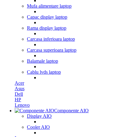
Mufa alimentare laptop
Capac display laptop
Rama display laptop
Carcasa inferioara laptop
Carcasa superioara laptop
Balamale laptop
Cablu lvds laptop
Acer
Asus
Dell
HP
Lenovo
Componente AIO
Display AIO
Cooler AIO