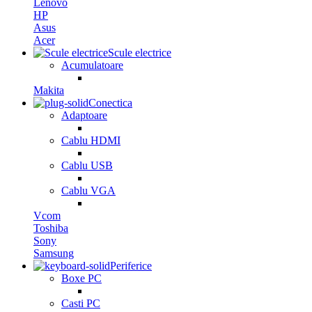
Lenovo
HP
Asus
Acer
Scule electrice
Acumulatoare
Makita
Conectica
Adaptoare
Cablu HDMI
Cablu USB
Cablu VGA
Vcom
Toshiba
Sony
Samsung
Periferice
Boxe PC
Casti PC