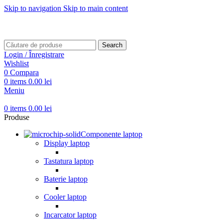
Skip to navigation
Skip to main content
Transport gratuit pentru comenzi mai mari de
499 RON
Transport gratuit pentru comenzi mai mari de
499 RON
Search
Login / Înregistrare
Wishlist
0
Compara
0
items
0.00
lei
Meniu
0
items
0.00
lei
Produse
Componente laptop
Display laptop
Tastatura laptop
Baterie laptop
Cooler laptop
Incarcator laptop