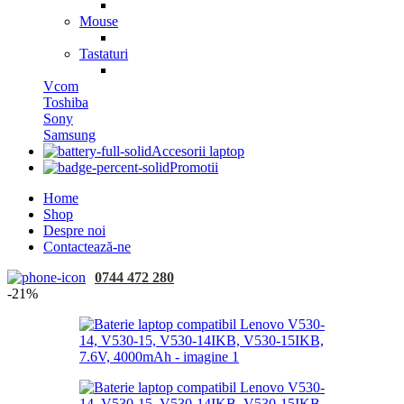
Mouse
Tastaturi
Vcom
Toshiba
Sony
Samsung
Accesorii laptop
Promotii
Home
Shop
Despre noi
Contactează-ne
0744 472 280
-21%