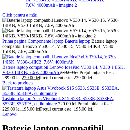
Click pentru a mări
Prima pagină
Componente laptop
Baterie laptop
Baterie laptop
compatibil Lenovo V530-14, V530-15, V530-14IKB, V530-
15IKB, 7.6V, 4000mAh
Baterie laptop compatibil Lenovo IdeaPad V330-14, V330-14ISK,
V330-14IKB, 7.6V, 4000mAh
289.00
lei
Prețul inițial a fost:
289.00 lei.
229.00
lei
Prețul curent este: 229.00 lei.
Back to products
Tastatura laptop Asus Vivobook S15 S533, S533E, S533EA,
S533F, S533FA, cu iluminare
229.00
lei
Prețul inițial a fost:
229.00 lei.
195.00
lei
Prețul curent este: 195.00 lei.
Lenovo
Baterie laptop compatibil