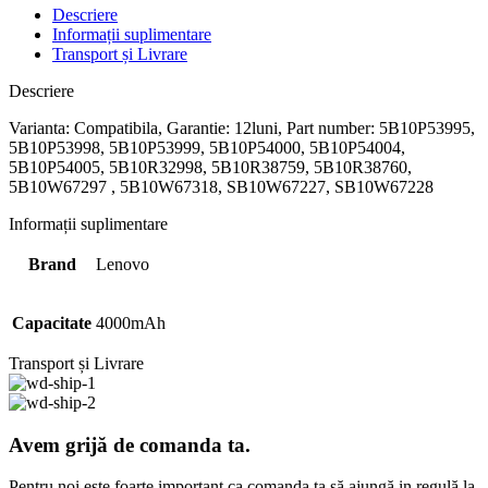
Descriere
Informații suplimentare
Transport și Livrare
Descriere
Varianta: Compatibila, Garantie: 12luni, Part number: 5B10P53995,
5B10P53998, 5B10P53999, 5B10P54000, 5B10P54004,
5B10P54005, 5B10R32998, 5B10R38759, 5B10R38760,
5B10W67297 , 5B10W67318, SB10W67227, SB10W67228
Informații suplimentare
Brand
Lenovo
Capacitate
4000mAh
Transport și Livrare
Avem grijă de comanda ta.
Pentru noi este foarte important ca comanda ta să ajungă in regulă la