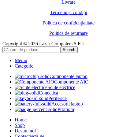
Livrare
Termenii și condiții
Politica de confidențialitate
Politica de returnare
Copyright © 2026 Lazar Computers S.R.L.
Search
Meniu
Categorie
Componente laptop
Componente AIO
Scule electrice
Conectica
Periferice
Accesorii laptop
Promotii
Home
Shop
Despre noi
Contactează-ne