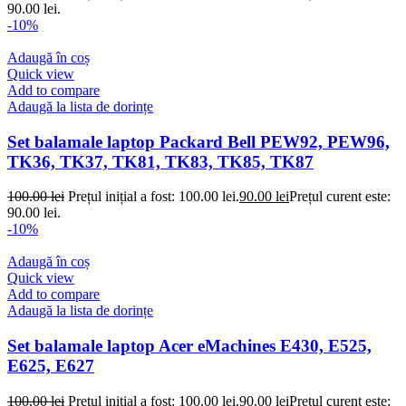
90.00 lei.
-10%
Adaugă în coș
Quick view
Add to compare
Adaugă la lista de dorințe
Set balamale laptop Packard Bell PEW92, PEW96,
TK36, TK37, TK81, TK83, TK85, TK87
100.00
lei
Prețul inițial a fost: 100.00 lei.
90.00
lei
Prețul curent este:
90.00 lei.
-10%
Adaugă în coș
Quick view
Add to compare
Adaugă la lista de dorințe
Set balamale laptop Acer eMachines E430, E525,
E625, E627
100.00
lei
Prețul inițial a fost: 100.00 lei.
90.00
lei
Prețul curent este: