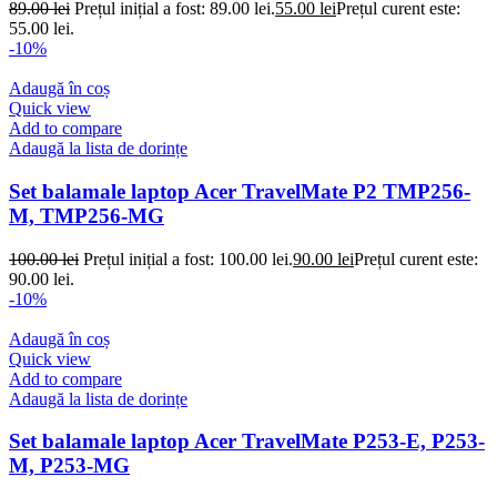
89.00
lei
Prețul inițial a fost: 89.00 lei.
55.00
lei
Prețul curent este:
55.00 lei.
-10%
Adaugă în coș
Quick view
Add to compare
Adaugă la lista de dorințe
Set balamale laptop Acer TravelMate P2 TMP256-
M, TMP256-MG
100.00
lei
Prețul inițial a fost: 100.00 lei.
90.00
lei
Prețul curent este:
90.00 lei.
-10%
Adaugă în coș
Quick view
Add to compare
Adaugă la lista de dorințe
Set balamale laptop Acer TravelMate P253-E, P253-
M, P253-MG