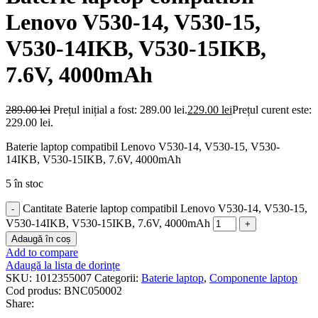
Lenovo V530-14, V530-15,
V530-14IKB, V530-15IKB,
7.6V, 4000mAh
289.00
lei
Prețul inițial a fost: 289.00 lei.
229.00
lei
Prețul curent este:
229.00 lei.
Baterie laptop compatibil Lenovo V530-14, V530-15, V530-
14IKB, V530-15IKB, 7.6V, 4000mAh
5 în stoc
Cantitate Baterie laptop compatibil Lenovo V530-14, V530-15,
V530-14IKB, V530-15IKB, 7.6V, 4000mAh
Adaugă în coș
Add to compare
Adaugă la lista de dorințe
SKU:
1012355007
Categorii:
Baterie laptop
,
Componente laptop
Cod produs:
BNC050002
Share: