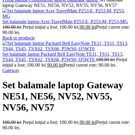
laptop Gateway NE51, NE56, NV52, NV55, NV56, NV57
Set balamale laptop Acer TravelMate P253-E, P253-M, P253-MG
100.00
lei
Prețul inițial a fost: 100.00 lei.
90.00
lei
Prețul curent este:
90.00 lei.
Back to products
Set balamale laptop Packard Bell EasyNote TE11, TS11, TS13,
TS44, TS45, TSX62, TSX66, P5WS0, Q5WT6
100.00
lei
Prețul
inițial a fost: 100.00 lei.
90.00
lei
Prețul curent este: 90.00 lei.
Gateway
Set balamale laptop Gateway
NE51, NE56, NV52, NV55,
NV56, NV57
100.00
lei
Prețul inițial a fost: 100.00 lei.
90.00
lei
Prețul curent este:
90.00 lei.