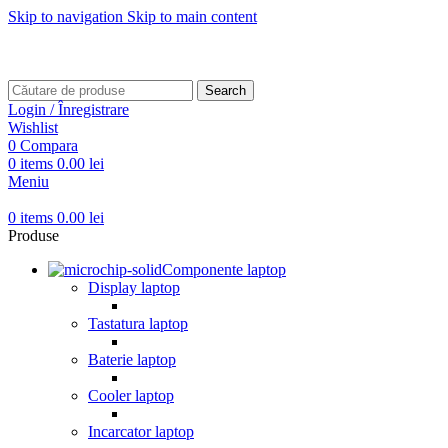
Skip to navigation
Skip to main content
Transport gratuit pentru comenzi mai mari de
499 RON
Transport gratuit pentru comenzi mai mari de
499 RON
Search
Login / Înregistrare
Wishlist
0
Compara
0
items
0.00
lei
Meniu
0
items
0.00
lei
Produse
Componente laptop
Display laptop
Tastatura laptop
Baterie laptop
Cooler laptop
Incarcator laptop