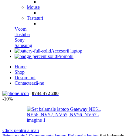
Mouse
Tastaturi
Vcom
Toshiba
Sony
Samsung
Accesorii laptop
Promotii
Home
Shop
Despre noi
Contactează-ne
0744 472 280
-10%
Click pentru a mări
Prima pagină
Componente laptop
Balamale laptop
Set balamale