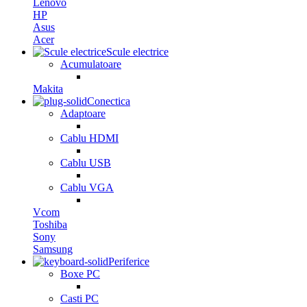
Lenovo
HP
Asus
Acer
Scule electrice
Acumulatoare
Makita
Conectica
Adaptoare
Cablu HDMI
Cablu USB
Cablu VGA
Vcom
Toshiba
Sony
Samsung
Periferice
Boxe PC
Casti PC