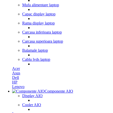
Mufa alimentare laptop
Capac display laptop
Rama display laptop
Carcasa inferioara laptop
Carcasa superioara laptop
Balamale laptop
Cablu lvds laptop
Acer
Asus
Dell
HP
Lenovo
Componente AIO
Display AIO
Cooler AIO