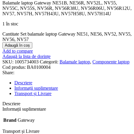
Balamale laptop Gateway NE51B, NE56R, NV52L, NV55,
NV55C, NV55S, NV56R, NV56R38U, NV56R06U, NV56R12U,
NV57, NV57H, NV57H43U, NV57H58U, NV57H14U
1 în stoc
Cantitate Set balamale laptop Gateway NE51, NE56, NV52, NV55,
NV56, NV57
Adaugă în coș
Add to compare
Adaugă la lista de dorințe
SKU:
1005734003
Categorii:
Balamale laptop
,
Componente laptop
Cod produs:
BA0100004
Share:
Descriere
Informații suplimentare
Transport și Livrare
Descriere
Informații suplimentare
Brand
Gateway
Transport și Livrare