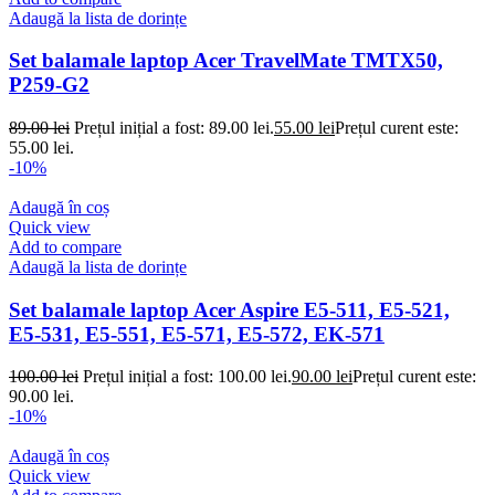
Adaugă la lista de dorințe
Set balamale laptop Acer TravelMate TMTX50,
P259-G2
89.00
lei
Prețul inițial a fost: 89.00 lei.
55.00
lei
Prețul curent este:
55.00 lei.
-10%
Adaugă în coș
Quick view
Add to compare
Adaugă la lista de dorințe
Set balamale laptop Acer Aspire E5-511, E5-521,
E5-531, E5-551, E5-571, E5-572, EK-571
100.00
lei
Prețul inițial a fost: 100.00 lei.
90.00
lei
Prețul curent este:
90.00 lei.
-10%
Adaugă în coș
Quick view