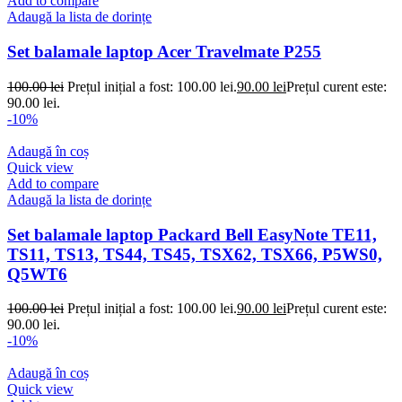
Add to compare
Adaugă la lista de dorințe
Set balamale laptop Acer Travelmate P255
100.00
lei
Prețul inițial a fost: 100.00 lei.
90.00
lei
Prețul curent este:
90.00 lei.
-10%
Adaugă în coș
Quick view
Add to compare
Adaugă la lista de dorințe
Set balamale laptop Packard Bell EasyNote TE11,
TS11, TS13, TS44, TS45, TSX62, TSX66, P5WS0,
Q5WT6
100.00
lei
Prețul inițial a fost: 100.00 lei.
90.00
lei
Prețul curent este:
90.00 lei.
-10%
Adaugă în coș
Quick view