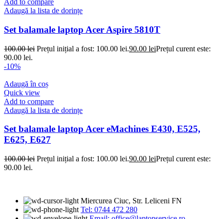
Add to compare
Adaugă la lista de dorințe
Set balamale laptop Acer Aspire 5810T
100.00
lei
Prețul inițial a fost: 100.00 lei.
90.00
lei
Prețul curent este:
90.00 lei.
-10%
Adaugă în coș
Quick view
Add to compare
Adaugă la lista de dorințe
Set balamale laptop Acer eMachines E430, E525,
E625, E627
100.00
lei
Prețul inițial a fost: 100.00 lei.
90.00
lei
Prețul curent este:
90.00 lei.
Miercurea Ciuc, Str. Leliceni FN
Tel: 0744 472 280
Email: office@laptopservice.ro