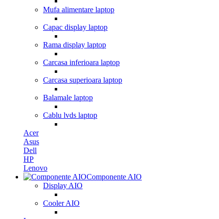
Mufa alimentare laptop
Capac display laptop
Rama display laptop
Carcasa inferioara laptop
Carcasa superioara laptop
Balamale laptop
Cablu lvds laptop
Acer
Asus
Dell
HP
Lenovo
Componente AIO
Display AIO
Cooler AIO