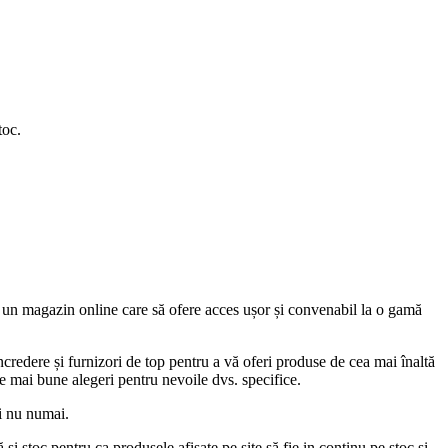
toc.
ea un magazin online care să ofere acces ușor și convenabil la o gamă
ncredere și furnizori de top pentru a vă oferi produse de cea mai înaltă
ele mai bune alegeri pentru nevoile dvs. specifice.
și nu numai.
 și stoc pentru ca produsele afișate pe site să fie in continu pe stoc și