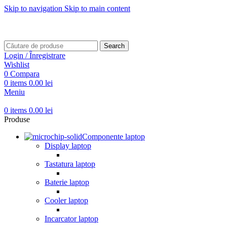
Skip to navigation
Skip to main content
Transport gratuit pentru comenzi mai mari de
499 RON
Transport gratuit pentru comenzi mai mari de
499 RON
Search
Login / Înregistrare
Wishlist
0
Compara
0
items
0.00
lei
Meniu
0
items
0.00
lei
Produse
Componente laptop
Display laptop
Tastatura laptop
Baterie laptop
Cooler laptop
Incarcator laptop