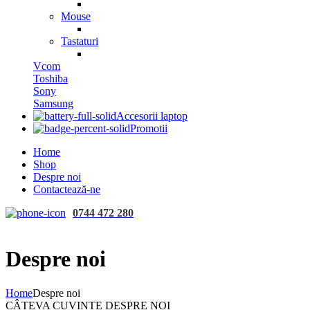
Mouse
Tastaturi
Vcom
Toshiba
Sony
Samsung
Accesorii laptop
Promotii
Home
Shop
Despre noi
Contactează-ne
0744 472 280
Despre noi
Home
Despre noi
CÂTEVA CUVINTE DESPRE NOI