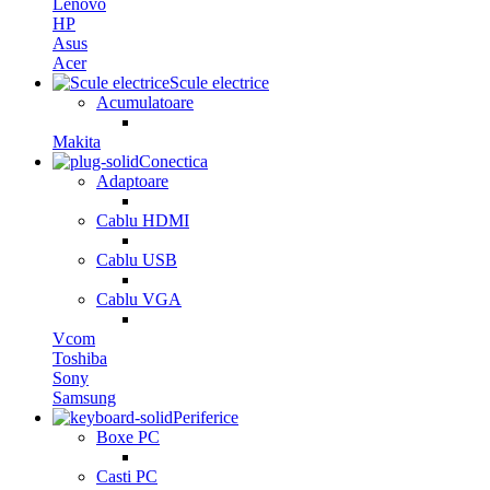
Lenovo
HP
Asus
Acer
Scule electrice
Acumulatoare
Makita
Conectica
Adaptoare
Cablu HDMI
Cablu USB
Cablu VGA
Vcom
Toshiba
Sony
Samsung
Periferice
Boxe PC
Casti PC