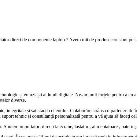
portator direct de componente laptop ? Avem mii de produse constant pe s
hnologie și entuziaști ai lumii digitale. Ne-am unit forțele pentru a cr
telor diverse.
 integritate și satisfacția clienților. Colaborăm strâns cu parteneri de î
i suport tehnic și consultanță personalizată pentru a vă ajuta să faceți c
untem importatori direcți la ecrane, tastaturi, alimentatoare , baterii 
useri. În cei peste 15 ani de activitate am investit mult in infrastructură