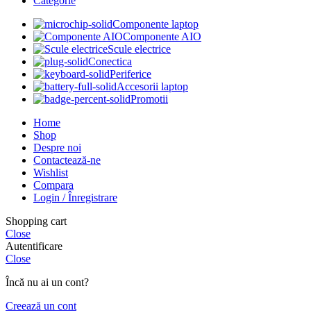
Categorie
Componente laptop
Componente AIO
Scule electrice
Conectica
Periferice
Accesorii laptop
Promotii
Home
Shop
Despre noi
Contactează-ne
Wishlist
Compara
Login / Înregistrare
Shopping cart
Close
Autentificare
Close
Încă nu ai un cont?
Creează un cont