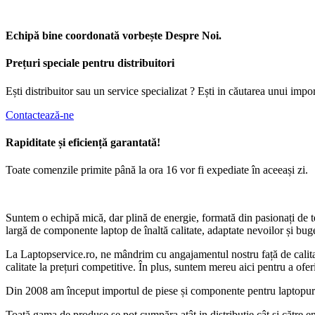
Echipă bine coordonată vorbește Despre Noi.
Prețuri speciale pentru distribuitori
Ești distribuitor sau un service specializat ? Ești in căutarea unui im
Contactează-ne
Rapiditate și eficiență garantată!
Toate comenzile primite până la ora 16 vor fi expediate în aceeași zi.
Suntem o echipă mică, dar plină de energie, formată din pasionați de te
largă de componente laptop de înaltă calitate, adaptate nevoilor și buge
La Laptopservice.ro, ne mândrim cu angajamentul nostru față de calitate,
calitate la prețuri competitive. În plus, suntem mereu aici pentru a ofer
Din 2008 am început importul de piese și componente pentru laptopuri. S
Toată gama de produse se pot cumpăra atât in distribuție cât și către end 