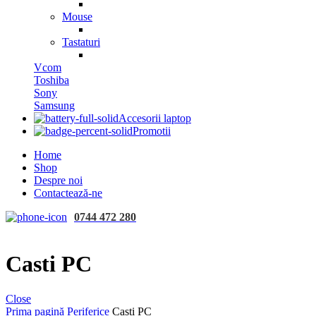
Mouse
Tastaturi
Vcom
Toshiba
Sony
Samsung
Accesorii laptop
Promotii
Home
Shop
Despre noi
Contactează-ne
0744 472 280
Casti PC
Close
Prima pagină
Periferice
Casti PC