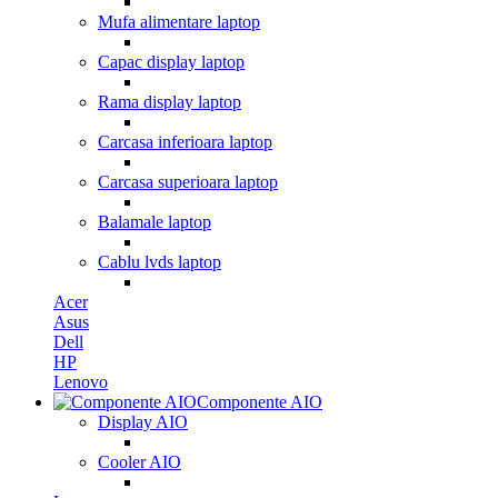
Mufa alimentare laptop
Capac display laptop
Rama display laptop
Carcasa inferioara laptop
Carcasa superioara laptop
Balamale laptop
Cablu lvds laptop
Acer
Asus
Dell
HP
Lenovo
Componente AIO
Display AIO
Cooler AIO