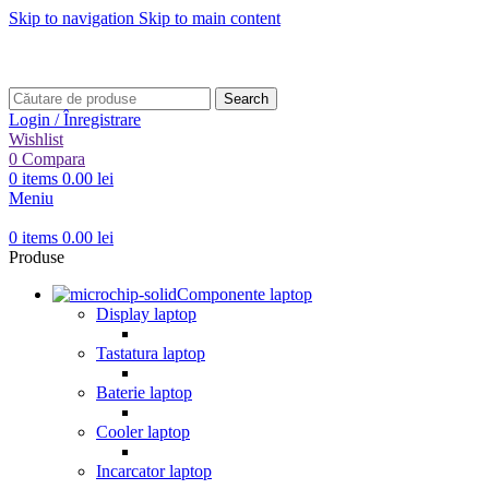
Skip to navigation
Skip to main content
Transport gratuit pentru comenzi mai mari de
499 RON
Transport gratuit pentru comenzi mai mari de
499 RON
Search
Login / Înregistrare
Wishlist
0
Compara
0
items
0.00
lei
Meniu
0
items
0.00
lei
Produse
Componente laptop
Display laptop
Tastatura laptop
Baterie laptop
Cooler laptop
Incarcator laptop