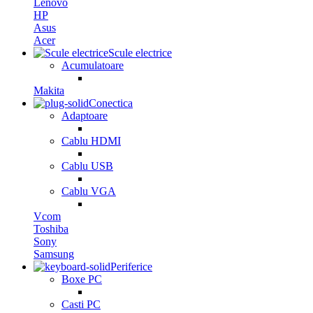
Lenovo
HP
Asus
Acer
Scule electrice
Acumulatoare
Makita
Conectica
Adaptoare
Cablu HDMI
Cablu USB
Cablu VGA
Vcom
Toshiba
Sony
Samsung
Periferice
Boxe PC
Casti PC