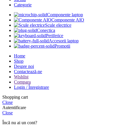
Categorie
Componente laptop
Componente AIO
Scule electrice
Conectica
Periferice
Accesorii laptop
Promotii
Home
Shop
Despre noi
Contactează-ne
Wishlist
Compara
Login / Înregistrare
Shopping cart
Close
Autentificare
Close
Încă nu ai un cont?