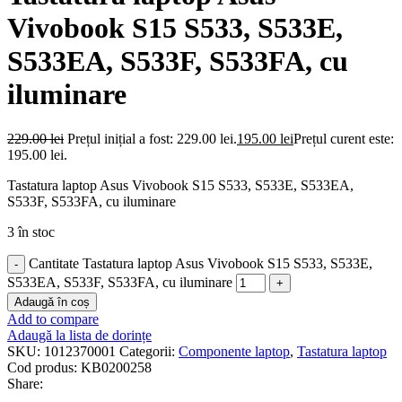
Vivobook S15 S533, S533E,
S533EA, S533F, S533FA, cu
iluminare
229.00
lei
Prețul inițial a fost: 229.00 lei.
195.00
lei
Prețul curent este:
195.00 lei.
Tastatura laptop Asus Vivobook S15 S533, S533E, S533EA,
S533F, S533FA, cu iluminare
3 în stoc
Cantitate Tastatura laptop Asus Vivobook S15 S533, S533E,
S533EA, S533F, S533FA, cu iluminare
Adaugă în coș
Add to compare
Adaugă la lista de dorințe
SKU:
1012370001
Categorii:
Componente laptop
,
Tastatura laptop
Cod produs:
KB0200258
Share: