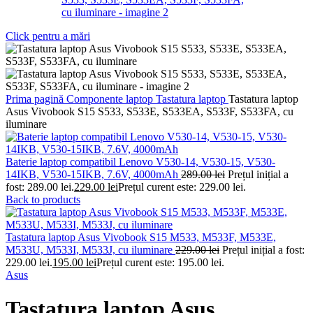
Click pentru a mări
Prima pagină
Componente laptop
Tastatura laptop
Tastatura laptop
Asus Vivobook S15 S533, S533E, S533EA, S533F, S533FA, cu
iluminare
Baterie laptop compatibil Lenovo V530-14, V530-15, V530-
14IKB, V530-15IKB, 7.6V, 4000mAh
289.00
lei
Prețul inițial a
fost: 289.00 lei.
229.00
lei
Prețul curent este: 229.00 lei.
Back to products
Tastatura laptop Asus Vivobook S15 M533, M533F, M533E,
M533U, M533I, M533J, cu iluminare
229.00
lei
Prețul inițial a fost:
229.00 lei.
195.00
lei
Prețul curent este: 195.00 lei.
Asus
Tastatura laptop Asus