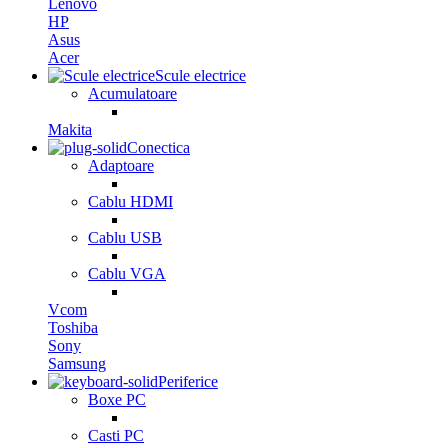
Lenovo
HP
Asus
Acer
Scule electrice
Acumulatoare
Makita
Conectica
Adaptoare
Cablu HDMI
Cablu USB
Cablu VGA
Vcom
Toshiba
Sony
Samsung
Periferice
Boxe PC
Casti PC