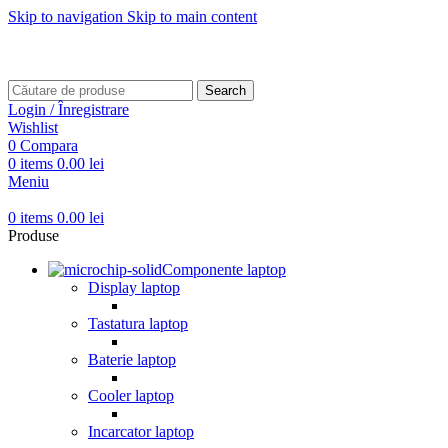
Skip to navigation
Skip to main content
Transport gratuit pentru comenzi mai mari de
499 RON
Transport gratuit pentru comenzi mai mari de
499 RON
Search
Login / Înregistrare
Wishlist
0
Compara
0
items
0.00
lei
Meniu
0
items
0.00
lei
Produse
Componente laptop
Display laptop
Tastatura laptop
Baterie laptop
Cooler laptop
Incarcator laptop