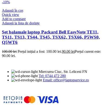
-10%
Adaugă în coș
Quick view
Add to compare
Adaugă la lista de dorințe
Set balamale laptop Packard Bell EasyNote TE11,
TS11, TS13, TS44, TS45, TSX62, TSX66, P5WS0,
Q5WT6
100.00
lei
Prețul inițial a fost: 100.00 lei.
90.00
lei
Prețul curent este:
90.00 lei.
Miercurea Ciuc, Str. Leliceni FN
Tel: 0744 472 280
Email: office@laptopservice.ro