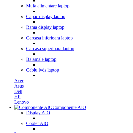
Mufa alimentare laptop
Capac display laptop
Rama display laptop
Carcasa inferioara laptop
Carcasa superioara laptop
Balamale laptop
Cablu lvds laptop
Acer
Asus
Dell
HP
Lenovo
Componente AIO
Display AIO
Cooler AIO