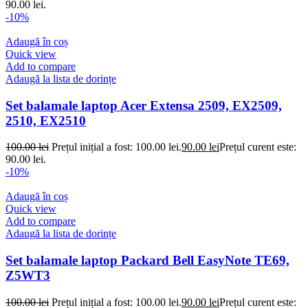
90.00 lei.
-10%
Adaugă în coș
Quick view
Add to compare
Adaugă la lista de dorințe
Set balamale laptop Acer Extensa 2509, EX2509,
2510, EX2510
100.00
lei
Prețul inițial a fost: 100.00 lei.
90.00
lei
Prețul curent este:
90.00 lei.
-10%
Adaugă în coș
Quick view
Add to compare
Adaugă la lista de dorințe
Set balamale laptop Packard Bell EasyNote TE69,
Z5WT3
100.00
lei
Prețul inițial a fost: 100.00 lei.
90.00
lei
Prețul curent este: