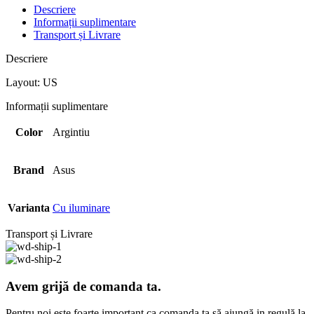
Descriere
Informații suplimentare
Transport și Livrare
Descriere
Layout: US
Informații suplimentare
Color
Argintiu
Brand
Asus
Varianta
Cu iluminare
Transport și Livrare
Avem grijă de comanda ta.
Pentru noi este foarte important ca comanda ta să ajungă in regulă la