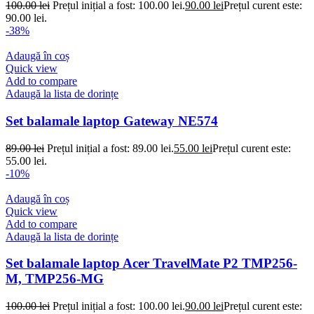
100.00
lei
Prețul inițial a fost: 100.00 lei.
90.00
lei
Prețul curent este:
90.00 lei.
-38%
Adaugă în coș
Quick view
Add to compare
Adaugă la lista de dorințe
Set balamale laptop Gateway NE574
89.00
lei
Prețul inițial a fost: 89.00 lei.
55.00
lei
Prețul curent este:
55.00 lei.
-10%
Adaugă în coș
Quick view
Add to compare
Adaugă la lista de dorințe
Set balamale laptop Acer TravelMate P2 TMP256-
M, TMP256-MG
100.00
lei
Prețul inițial a fost: 100.00 lei.
90.00
lei
Prețul curent este: