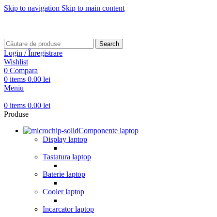
Skip to navigation
Skip to main content
Transport gratuit pentru comenzi mai mari de
499 RON
Transport gratuit pentru comenzi mai mari de
499 RON
Search
Login / Înregistrare
Wishlist
0
Compara
0
items
0.00
lei
Meniu
0
items
0.00
lei
Produse
Componente laptop
Display laptop
Tastatura laptop
Baterie laptop
Cooler laptop
Incarcator laptop