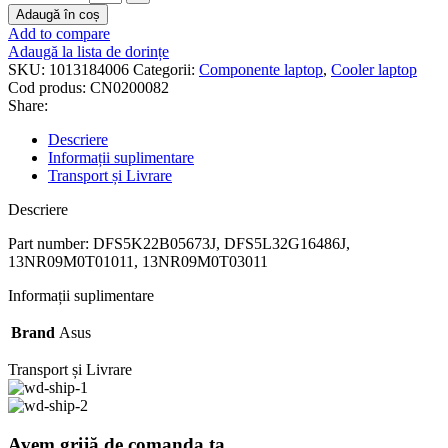
Adaugă în coș
Add to compare
Adaugă la lista de dorințe
SKU:
1013184006
Categorii:
Componente laptop
,
Cooler laptop
Cod produs:
CN0200082
Share:
Descriere
Informații suplimentare
Transport și Livrare
Descriere
Part number: DFS5K22B05673J, DFS5L32G16486J,
13NR09M0T01011, 13NR09M0T03011
Informații suplimentare
Brand
Asus
Transport și Livrare
Avem grijă de comanda ta.