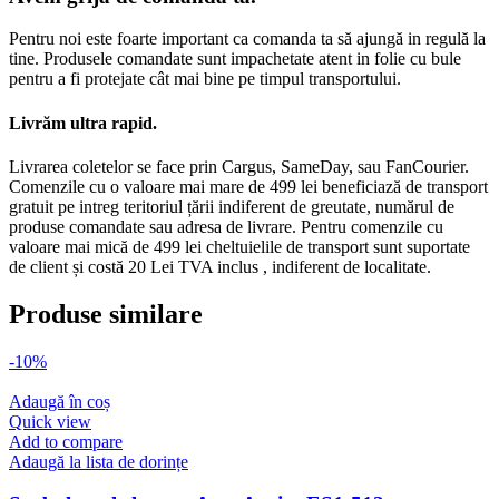
Pentru noi este foarte important ca comanda ta să ajungă in regulă la
tine. Produsele comandate sunt impachetate atent in folie cu bule
pentru a fi protejate cât mai bine pe timpul transportului.
Livrăm ultra rapid.
Livrarea coletelor se face prin Cargus, SameDay, sau FanCourier.
Comenzile cu o valoare mai mare de 499 lei beneficiază de transport
gratuit pe intreg teritoriul țării indiferent de greutate, numărul de
produse comandate sau adresa de livrare. Pentru comenzile cu
valoare mai mică de 499 lei cheltuielile de transport sunt suportate
de client și costă 20 Lei TVA inclus , indiferent de localitate.
Produse similare
-10%
Adaugă în coș
Quick view
Add to compare
Adaugă la lista de dorințe