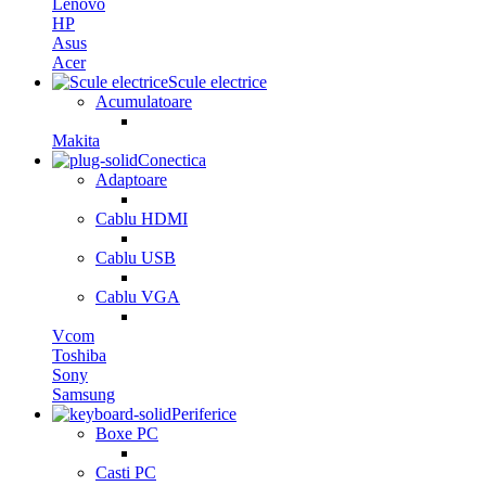
Lenovo
HP
Asus
Acer
Scule electrice
Acumulatoare
Makita
Conectica
Adaptoare
Cablu HDMI
Cablu USB
Cablu VGA
Vcom
Toshiba
Sony
Samsung
Periferice
Boxe PC
Casti PC