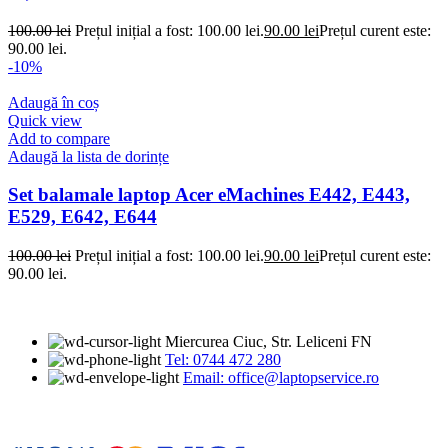
100.00
lei
Prețul inițial a fost: 100.00 lei.
90.00
lei
Prețul curent este:
90.00 lei.
-10%
Adaugă în coș
Quick view
Add to compare
Adaugă la lista de dorințe
Set balamale laptop Acer eMachines E442, E443,
E529, E642, E644
100.00
lei
Prețul inițial a fost: 100.00 lei.
90.00
lei
Prețul curent este:
90.00 lei.
Miercurea Ciuc, Str. Leliceni FN
Tel: 0744 472 280
Email: office@laptopservice.ro