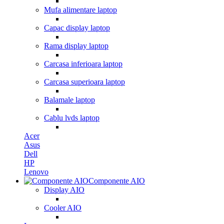
Mufa alimentare laptop
Capac display laptop
Rama display laptop
Carcasa inferioara laptop
Carcasa superioara laptop
Balamale laptop
Cablu lvds laptop
Acer
Asus
Dell
HP
Lenovo
Componente AIO
Display AIO
Cooler AIO