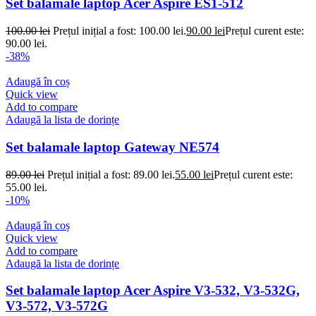
Set balamale laptop Acer Aspire ES1-512
100.00
lei
Prețul inițial a fost: 100.00 lei.
90.00
lei
Prețul curent este:
90.00 lei.
-38%
Adaugă în coș
Quick view
Add to compare
Adaugă la lista de dorințe
Set balamale laptop Gateway NE574
89.00
lei
Prețul inițial a fost: 89.00 lei.
55.00
lei
Prețul curent este:
55.00 lei.
-10%
Adaugă în coș
Quick view
Add to compare
Adaugă la lista de dorințe
Set balamale laptop Acer Aspire V3-532, V3-532G,
V3-572, V3-572G