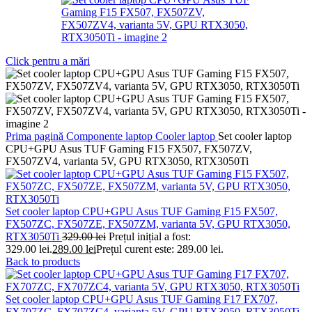
Click pentru a mări
Prima pagină
Componente laptop
Cooler laptop
Set cooler laptop
CPU+GPU Asus TUF Gaming F15 FX507, FX507ZV,
FX507ZV4, varianta 5V, GPU RTX3050, RTX3050Ti
Set cooler laptop CPU+GPU Asus TUF Gaming F15 FX507,
FX507ZC, FX507ZE, FX507ZM, varianta 5V, GPU RTX3050,
RTX3050Ti
329.00
lei
Prețul inițial a fost:
329.00 lei.
289.00
lei
Prețul curent este: 289.00 lei.
Back to products
Set cooler laptop CPU+GPU Asus TUF Gaming F17 FX707,
FX707ZC, FX707ZC4, varianta 5V, GPU RTX3050, RTX3050Ti