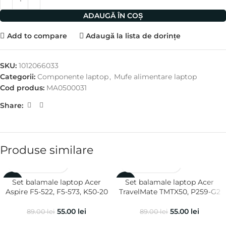
ADAUGĂ ÎN COȘ
Add to compare
Adaugă la lista de dorințe
SKU:
1012066033
Categorii:
Componente laptop
,
Mufe alimentare laptop
Cod produs:
MA0500031
Share:
Produse similare
Set balamale laptop Acer
Set balamale laptop Acer
-38%
-38%
Aspire F5-522, F5-573, K50-20
TravelMate TMTX50, P259-G2
55.00
lei
55.00
lei
89.00
lei
89.00
lei