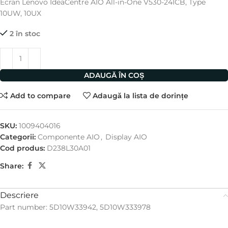
Ecran Lenovo IdeaCentre AIO All-in-One V530-24ICB, Type
10UW, 10UX
2 în stoc
ADAUGĂ ÎN COȘ
Add to compare
Adaugă la lista de dorințe
SKU:
1009404016
Categorii:
Componente AIO
,
Display AIO
Cod produs:
D238L30A01
Share:
Descriere
Part number: 5D10W33942, 5D10W333978