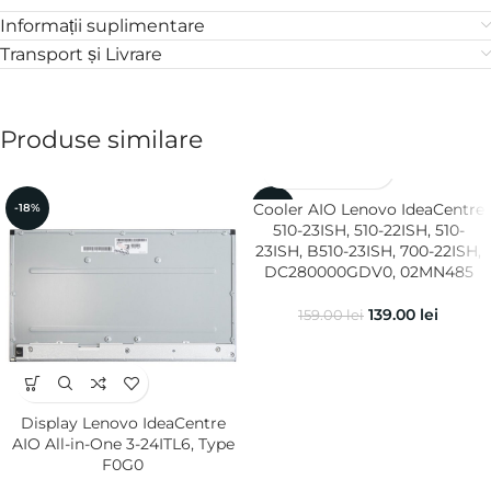
Informații suplimentare
Transport și Livrare
Produse similare
Cooler AIO Lenovo IdeaCentre
-18%
-13%
510-23ISH, 510-22ISH, 510-
23ISH, B510-23ISH, 700-22ISH,
DC280000GDV0, 02MN485
139.00
lei
159.00
lei
Display Lenovo IdeaCentre
AIO All-in-One 3-24ITL6, Type
F0G0