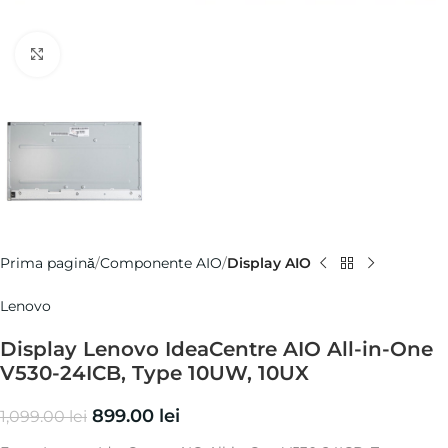
Click pentru a mări
Prima pagină
Componente AIO
Display AIO
Lenovo
Display Lenovo IdeaCentre AIO All-in-One
V530-24ICB, Type 10UW, 10UX
899.00
lei
1,099.00
lei