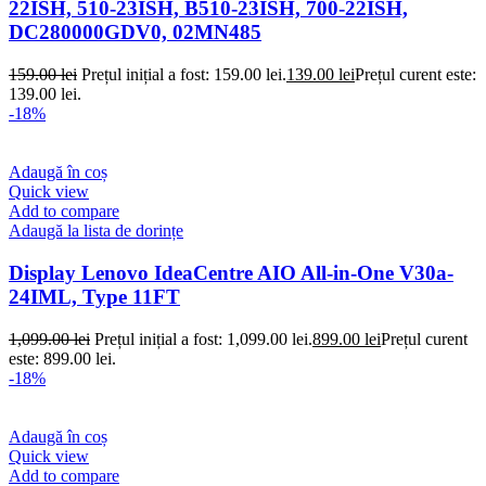
22ISH, 510-23ISH, B510-23ISH, 700-22ISH,
DC280000GDV0, 02MN485
159.00
lei
Prețul inițial a fost: 159.00 lei.
139.00
lei
Prețul curent este:
139.00 lei.
-18%
Adaugă în coș
Quick view
Add to compare
Adaugă la lista de dorințe
Display Lenovo IdeaCentre AIO All-in-One V30a-
24IML, Type 11FT
1,099.00
lei
Prețul inițial a fost: 1,099.00 lei.
899.00
lei
Prețul curent
este: 899.00 lei.
-18%
Adaugă în coș
Quick view
Add to compare