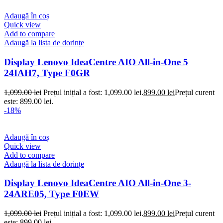
Adaugă în coș
Quick view
Add to compare
Adaugă la lista de dorințe
Display Lenovo IdeaCentre AIO All-in-One 5
24IAH7, Type F0GR
1,099.00
lei
Prețul inițial a fost: 1,099.00 lei.
899.00
lei
Prețul curent
este: 899.00 lei.
-18%
Adaugă în coș
Quick view
Add to compare
Adaugă la lista de dorințe
Display Lenovo IdeaCentre AIO All-in-One 3-
24ARE05, Type F0EW
1,099.00
lei
Prețul inițial a fost: 1,099.00 lei.
899.00
lei
Prețul curent
este: 899.00 lei.