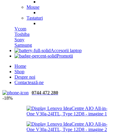
Mouse
Tastaturi
Vcom
Toshiba
Sony
Samsung
Accesorii laptop
Promotii
Home
Shop
Despre noi
Contactează-ne
0744 472 280
-18%