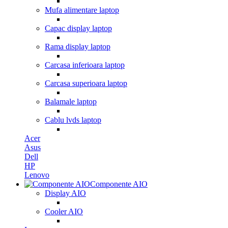
Mufa alimentare laptop
Capac display laptop
Rama display laptop
Carcasa inferioara laptop
Carcasa superioara laptop
Balamale laptop
Cablu lvds laptop
Acer
Asus
Dell
HP
Lenovo
Componente AIO
Display AIO
Cooler AIO