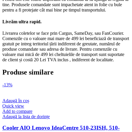
tine. Produsele comandate sunt impachetate atent in folie cu bule
pentru a fi protejate cât mai bine pe timpul transportului.
Livrăm ultra rapid.
Livrarea coletelor se face prin Cargus, SameDay, sau FanCourier.
Comenzile cu o valoare mai mare de 499 lei beneficiază de transport
gratuit pe intreg teritoriul țării indiferent de greutate, numărul de
produse comandate sau adresa de livrare. Pentru comenzile cu
valoare mai mică de 499 lei cheltuielile de transport sunt suportate
de client și costă 20 Lei TVA inclus , indiferent de localitate.
Produse similare
-13%
Adaugă în coș
Quick view
Add to compare
Adaugă la lista de dorințe
Cooler AIO Lenovo IdeaCentre 510-23ISH, 510-