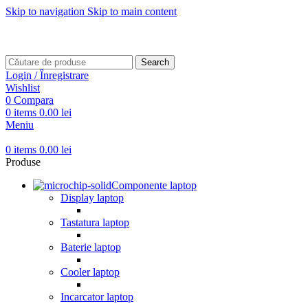
Skip to navigation
Skip to main content
Transport gratuit pentru comenzi mai mari de
499 RON
Transport gratuit pentru comenzi mai mari de
499 RON
Search
Login / Înregistrare
Wishlist
0
Compara
0
items
0.00
lei
Meniu
0
items
0.00
lei
Produse
Componente laptop
Display laptop
Tastatura laptop
Baterie laptop
Cooler laptop
Incarcator laptop