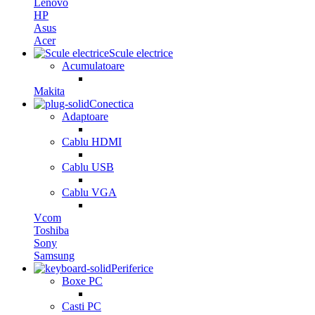
Lenovo
HP
Asus
Acer
Scule electrice
Acumulatoare
Makita
Conectica
Adaptoare
Cablu HDMI
Cablu USB
Cablu VGA
Vcom
Toshiba
Sony
Samsung
Periferice
Boxe PC
Casti PC