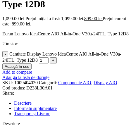
Type 12D8
1,099.00
lei
Prețul inițial a fost: 1,099.00 lei.
899.00
lei
Prețul curent
este: 899.00 lei.
Ecran Lenovo IdeaCentre AIO All-in-One V30a-24ITL, Type 12D8
2 în stoc
Cantitate Display Lenovo IdeaCentre AIO All-in-One V30a-
24ITL, Type 12D8
Adaugă în coș
Add to compare
Adaugă la lista de dorințe
SKU:
1009404020
Categorii:
Componente AIO
,
Display AIO
Cod produs:
D238L30A01
Share:
Descriere
Informații suplimentare
Transport și Livrare
Descriere