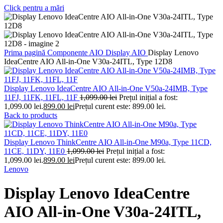
Click pentru a mări
Prima pagină
Componente AIO
Display AIO
Display Lenovo
IdeaCentre AIO All-in-One V30a-24ITL, Type 12D8
Display Lenovo IdeaCentre AIO All-in-One V50a-24IMB, Type
11FJ, 11FK, 11FL, 11F
1,099.00
lei
Prețul inițial a fost:
1,099.00 lei.
899.00
lei
Prețul curent este: 899.00 lei.
Back to products
Display Lenovo ThinkCentre AIO All-in-One M90a, Type 11CD,
11CE, 11DY, 11E0
1,099.00
lei
Prețul inițial a fost:
1,099.00 lei.
899.00
lei
Prețul curent este: 899.00 lei.
Lenovo
Display Lenovo IdeaCentre
AIO All-in-One V30a-24ITL,