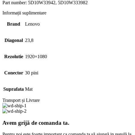
Part number: 5D10W33942, 5D10W333982
Informații suplimentare
Brand
Lenovo
Diagonal
23,8
Rezolutie
1920×1080
Conector
30 pini
Suprafata
Mat
Transport și Livrare
Avem grijă de comanda ta.
Pentru noi este foarte important ca comanda ta să ajungă in regulă la