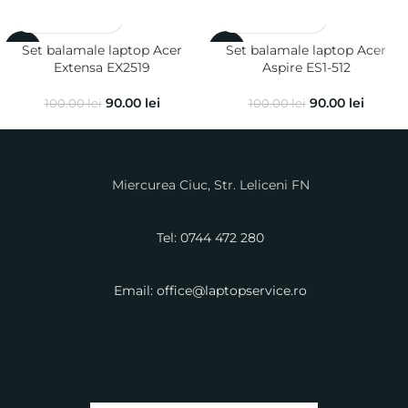
Set balamale laptop Acer
Set balamale laptop Acer
-10%
-10%
Extensa EX2519
Aspire ES1-512
90.00
lei
90.00
lei
100.00
lei
100.00
lei
Miercurea Ciuc, Str. Leliceni FN
Tel: 0744 472 280
Email: office@laptopservice.ro