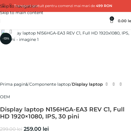
Skip to navigation
Transport gratuit pentru comenzi mai mari de
499 RON
Skip to main content
0
0.00
le
Click pentru a mări
-13%
Prima pagină
Componente laptop
Display laptop
OEM
Display laptop N156HGA-EA3 REV C1, Full
HD 1920×1080, IPS, 30 pini
259.00
lei
299.00
lei