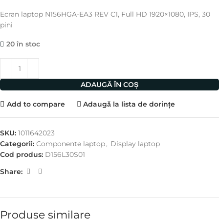
Ecran laptop N156HGA-EA3 REV C1, Full HD 1920×1080, IPS, 30
pini
20 în stoc
ADAUGĂ ÎN COȘ
Add to compare
Adaugă la lista de dorințe
SKU:
1011642023
Categorii:
Componente laptop
,
Display laptop
Cod produs:
D156L30S01
Share:
Produse similare