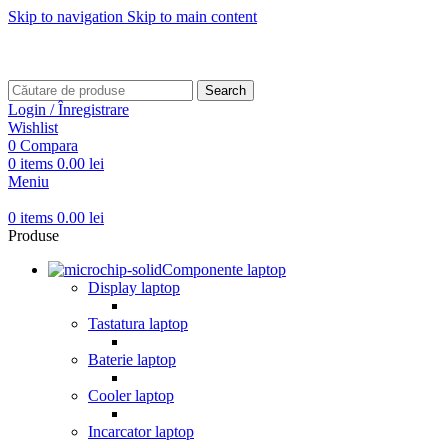
Skip to navigation
Skip to main content
Transport gratuit pentru comenzi mai mari de
499 RON
Transport gratuit pentru comenzi mai mari de
499 RON
Search
Login / Înregistrare
Wishlist
0
Compara
0
items
0.00
lei
Meniu
0
items
0.00
lei
Produse
Componente laptop
Display laptop
Tastatura laptop
Baterie laptop
Cooler laptop
Incarcator laptop