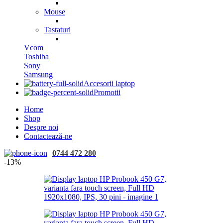
Mouse
Tastaturi
Vcom
Toshiba
Sony
Samsung
Accesorii laptop
Promotii
Home
Shop
Despre noi
Contactează-ne
0744 472 280
-13%