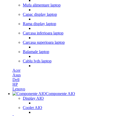
Mufa alimentare laptop
Capac display laptop
Rama display laptop
Carcasa inferioara laptop
Carcasa superioara laptop
Balamale laptop
Cablu lvds laptop
Acer
Asus
Dell
HP
Lenovo
Componente AIO
Display AIO
Cooler AIO