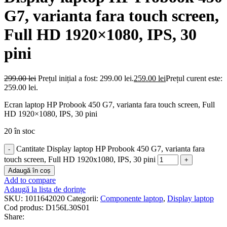
G7, varianta fara touch screen,
Full HD 1920×1080, IPS, 30
pini
299.00
lei
Prețul inițial a fost: 299.00 lei.
259.00
lei
Prețul curent este:
259.00 lei.
Ecran laptop HP Probook 450 G7, varianta fara touch screen, Full
HD 1920×1080, IPS, 30 pini
20 în stoc
Cantitate Display laptop HP Probook 450 G7, varianta fara
touch screen, Full HD 1920x1080, IPS, 30 pini
Adaugă în coș
Add to compare
Adaugă la lista de dorințe
SKU:
1011642020
Categorii:
Componente laptop
,
Display laptop
Cod produs:
D156L30S01
Share: