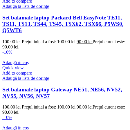
Add to compare
Adaugă la lista de dorințe
Set balamale laptop Packard Bell EasyNote TE11,
TS11, TS13, TS44, TS45, TSX62, TSX66, P5WS0,
Q5WT6
100.00
lei
Prețul inițial a fost: 100.00 lei.
90.00
lei
Prețul curent este:
90.00 lei.
-10%
Adaugă în coș
Quick view
Add to compare
Adaugă la lista de dorințe
Set balamale laptop Gateway NE51, NE56, NV52,
NV55, NV56, NV57
100.00
lei
Prețul inițial a fost: 100.00 lei.
90.00
lei
Prețul curent este:
90.00 lei.
-10%
Adaugă în coș