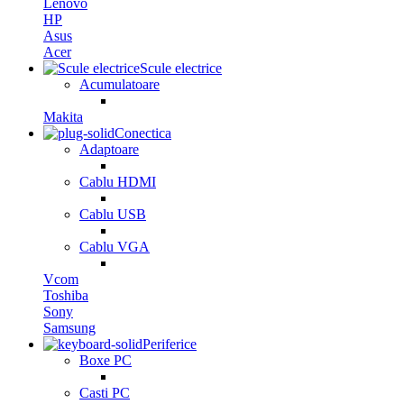
Lenovo
HP
Asus
Acer
Scule electrice
Acumulatoare
Makita
Conectica
Adaptoare
Cablu HDMI
Cablu USB
Cablu VGA
Vcom
Toshiba
Sony
Samsung
Periferice
Boxe PC
Casti PC