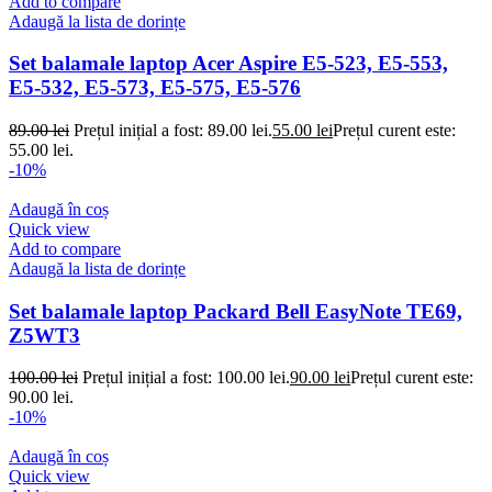
Add to compare
Adaugă la lista de dorințe
Set balamale laptop Acer Aspire E5-523, E5-553,
E5-532, E5-573, E5-575, E5-576
89.00
lei
Prețul inițial a fost: 89.00 lei.
55.00
lei
Prețul curent este:
55.00 lei.
-10%
Adaugă în coș
Quick view
Add to compare
Adaugă la lista de dorințe
Set balamale laptop Packard Bell EasyNote TE69,
Z5WT3
100.00
lei
Prețul inițial a fost: 100.00 lei.
90.00
lei
Prețul curent este:
90.00 lei.
-10%
Adaugă în coș
Quick view