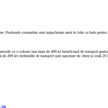
ine. Produsele comandate sunt impachetate atent in folie cu bule pentru a 
zile cu o valoare mai mare de 499 lei beneficiază de transport gratuit p
e 499 lei cheltuielile de transport sunt suportate de client și costă 20 L
-20