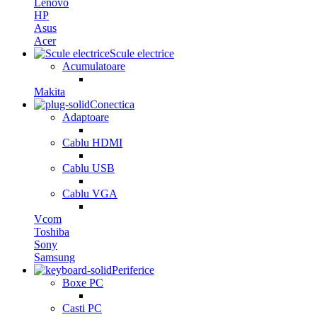
Lenovo
HP
Asus
Acer
Scule electrice
Acumulatoare
Makita
Conectica
Adaptoare
Cablu HDMI
Cablu USB
Cablu VGA
Vcom
Toshiba
Sony
Samsung
Periferice
Boxe PC
Casti PC