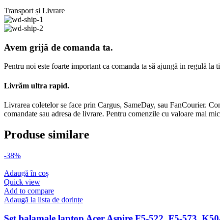
Transport și Livrare
Avem grijă de comanda ta.
Pentru noi este foarte important ca comanda ta să ajungă in regulă la t
Livrăm ultra rapid.
Livrarea coletelor se face prin Cargus, SameDay, sau FanCourier. Comen
comandate sau adresa de livrare. Pentru comenzile cu valoare mai mică d
Produse similare
-38%
Adaugă în coș
Quick view
Add to compare
Adaugă la lista de dorințe
Set balamale laptop Acer Aspire F5-522, F5-573, K50