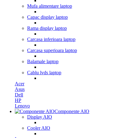
Mufa alimentare laptop
Capac display laptop
Rama display laptop
Carcasa inferioara laptop
Carcasa superioara laptop
Balamale laptop
Cablu lvds laptop
Acer
Asus
Dell
HP
Lenovo
Componente AIO
Display AIO
Cooler AIO