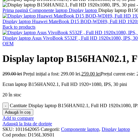
Prima pagină
Componente laptop
Display laptop
Display laptop B15
Display laptop Huawei MateBook D15 BOD-WDH9, Full HD 1920x1
Back to products
Display laptop Asus VivoBook S532F , Full HD 1920x1080, IPS, 30
OEM
Display laptop B156HAN02.1, Fu
299.00
lei
Prețul inițial a fost: 299.00 lei.
259.00
lei
Prețul curent este: 
Ecran laptop B156HAN02.1, Full HD 1920×1080, IPS, 30 pini
20 în stoc
Cantitate Display laptop B156HAN02.1, Full HD 1920x1080, IPS
Adaugă în coș
Add to compare
Adaugă la lista de dorințe
SKU:
1011642065
Categorii:
Componente laptop
,
Display laptop
Cod produs:
D156L30S01