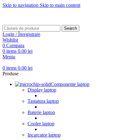
Skip to navigation
Skip to main content
Transport gratuit pentru comenzi mai mari de
499 RON
Transport gratuit pentru comenzi mai mari de
499 RON
Search
Login / Înregistrare
Wishlist
0
Compara
0
items
0.00
lei
Meniu
0
items
0.00
lei
Produse
Componente laptop
Display laptop
Tastatura laptop
Baterie laptop
Cooler laptop
Incarcator laptop