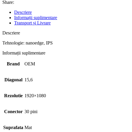
Share:
Descriere
Informații suplimentare
Transport și Livrare
Descriere
Tehnologie: nanoedge, IPS
Informații suplimentare
Brand
OEM
Diagonal
15,6
Rezolutie
1920×1080
Conector
30 pini
Suprafata
Mat