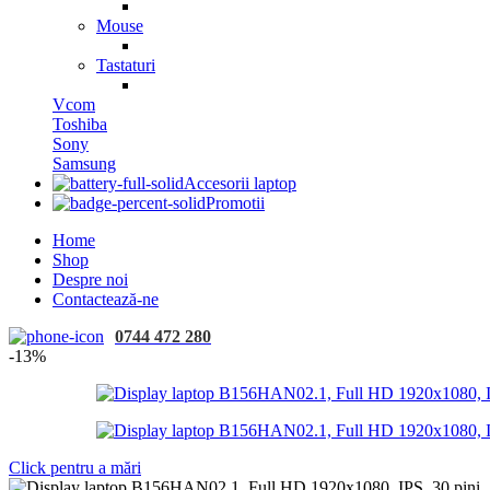
Mouse
Tastaturi
Vcom
Toshiba
Sony
Samsung
Accesorii laptop
Promotii
Home
Shop
Despre noi
Contactează-ne
0744 472 280
-13%
Click pentru a mări