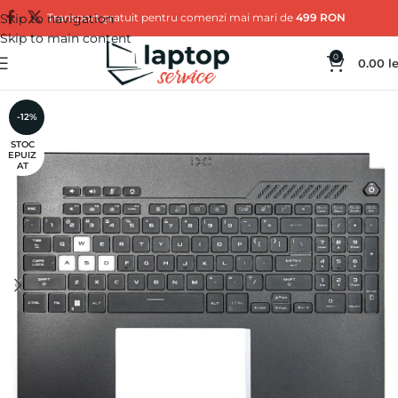
Skip to navigation
Transport gratuit pentru comenzi mai mari de
499 RON
Skip to main content
0
0.00
le
-12%
STOC
EPUIZ
AT