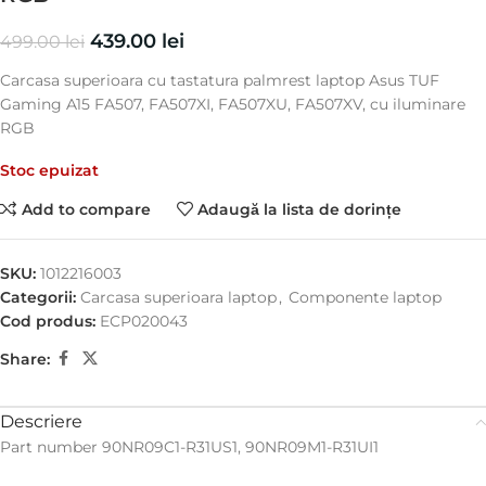
439.00
lei
499.00
lei
Carcasa superioara cu tastatura palmrest laptop Asus TUF
Gaming A15 FA507, FA507XI, FA507XU, FA507XV, cu iluminare
RGB
Stoc epuizat
Add to compare
Adaugă la lista de dorințe
SKU:
1012216003
Categorii:
Carcasa superioara laptop
,
Componente laptop
Cod produs:
ECP020043
Share:
Descriere
Part number 90NR09C1-R31US1, 90NR09M1-R31UI1