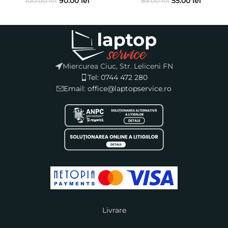
90.00
lei
55.00
lei
100.00
lei
89.00
lei
Miercurea Ciuc, Str. Leliceni FN
Tel: 0744 472 280
Email: office@laptopservice.ro
Livrare