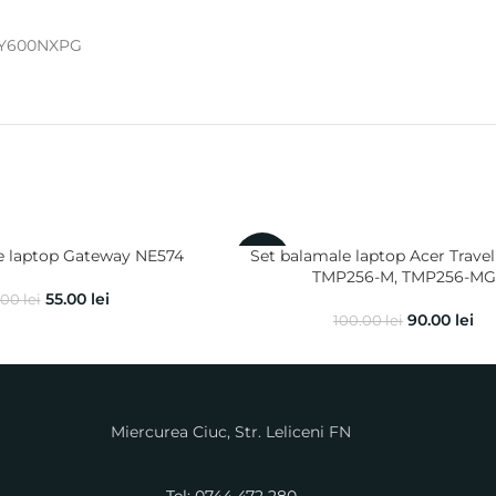
81Y600NXPG
e laptop Gateway NE574
Set balamale laptop Acer Trave
-10%
TMP256-M, TMP256-MG
55.00
lei
.00
lei
90.00
lei
100.00
lei
Miercurea Ciuc, Str. Leliceni FN