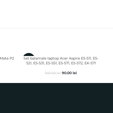
lMate P2
Set balamale laptop Acer Aspire E5-511, E5-
Set 
-10%
-10
521, E5-531, E5-551, E5-571, E5-572, EK-571
90.00
lei
100.00
lei