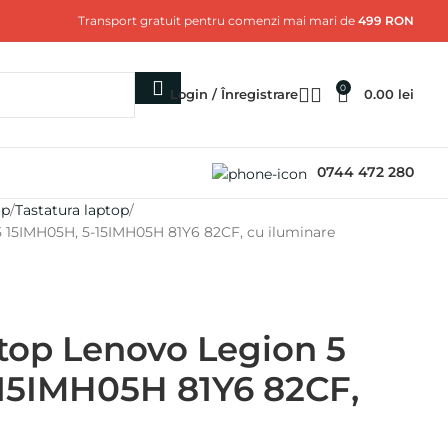
Transport gratuit pentru comenzi mai mari de
499 RON
0
Login / Înregistrare
0.00
lei
0744 472 280
op
Tastatura laptop
5 15IMH05H, 5-15IMH05H 81Y6 82CF, cu iluminare
ptop Lenovo Legion 5
15IMH05H 81Y6 82CF,