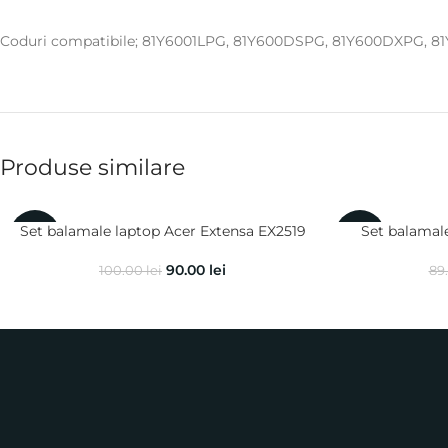
Coduri compatibile; 81Y6001LPG, 81Y600DSPG, 81Y600DXPG, 
Produse similare
Set balamale laptop Acer Extensa EX2519
Set balamal
-10%
-38%
90.00
lei
100.00
lei
89