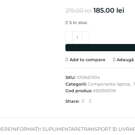
185.00
lei
219.00
lei
5 în stoc
Add to compare
Adaugă l
SKU:
1010667014
Categorii:
Componente laptop
,
Cod produs:
KB0900116
Share:
IERE
INFORMAȚII SUPLIMENTARE
TRANSPORT ȘI LIVRA