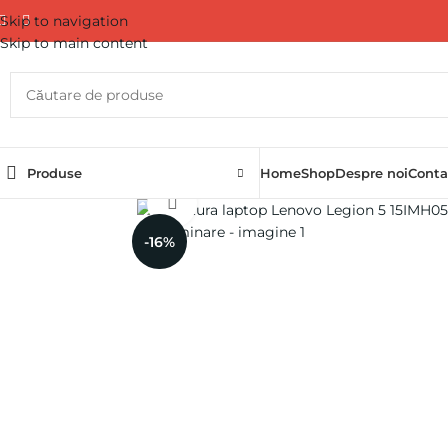
Skip to navigation
Skip to main content
Produse
Home
Shop
Despre noi
Conta
Click pentru a mări
-16%