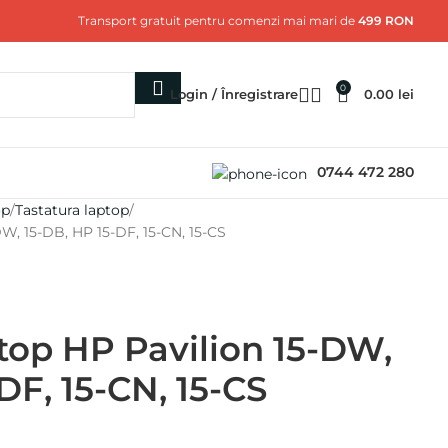
Transport gratuit pentru comenzi mai mari de
499 RON
0
Login / Înregistrare
0.00
lei
0744 472 280
op
Tastatura laptop
DW, 15-DB, HP 15-DF, 15-CN, 15-CS
ptop HP Pavilion 15-DW,
DF, 15-CN, 15-CS