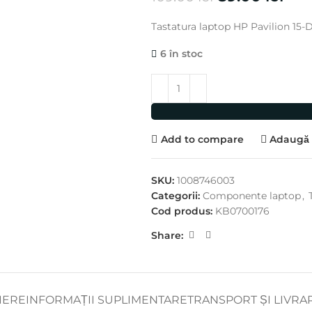
Tastatura laptop HP Pavilion 15-D
6 în stoc
Add to compare
Adaugă l
SKU:
1008746003
Categorii:
Componente laptop
,
Cod produs:
KB0700176
Share:
IERE
INFORMAȚII SUPLIMENTARE
TRANSPORT ȘI LIVRA