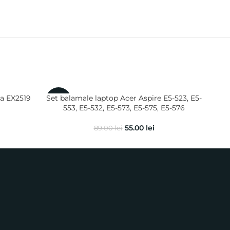
sa EX2519
Set balamale laptop Acer Aspire E5-523, E5-
Set 
-38%
-10
553, E5-532, E5-573, E5-575, E5-576
521
55.00
lei
89.00
lei