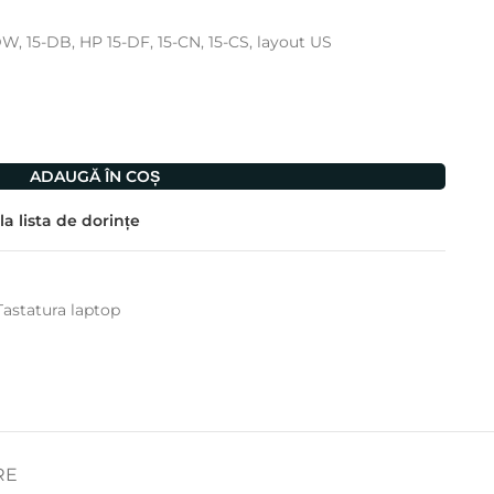
W, 15-DB, HP 15-DF, 15-CN, 15-CS, layout US
ADAUGĂ ÎN COȘ
a lista de dorințe
Tastatura laptop
RE