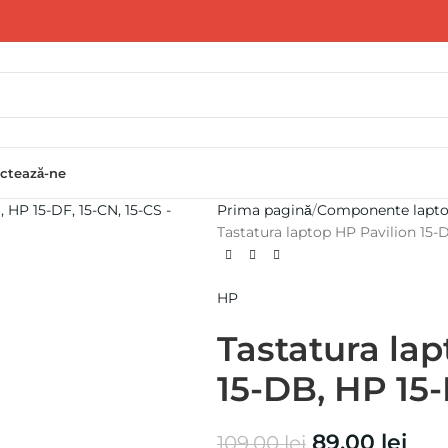
ctează-ne
Prima pagină
Componente lapt
Tastatura laptop HP Pavilion 15-
HP
Tastatura la
15-DB, HP 15-
89.00
lei
109.00
lei