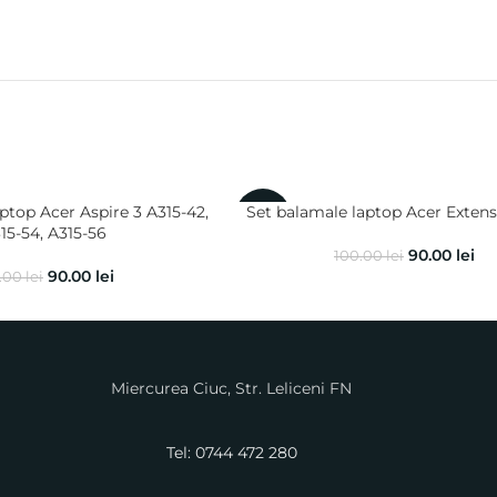
ptop Acer Aspire 3 A315-42,
Set balamale laptop Acer Exten
-10%
15-54, A315-56
90.00
lei
100.00
lei
90.00
lei
.00
lei
Miercurea Ciuc, Str. Leliceni FN
Tel: 0744 472 280