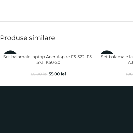
Produse similare
Set balamale laptop Acer Aspire F5-522, F5-
Set balamale la
-38%
-10%
573, K50-20
A3
55.00
lei
89.00
lei
100