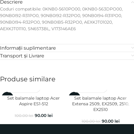
Descriere
Coduri compatibile: 0KNB0-5610PO00, 0KNB0-563DPO00,
90NB0I92-R31PO0, 90NB0I92-R32PO0, 90NB0I94-R31PO0,
90NB0I94-R32PO0, 90NB0IB5-R32PO0, AEXKJT01020,
AEXKJT01110, SN6573BL, V173146AE6
Informații suplimentare
Transport și Livrare
Produse similare
Set balamale laptop Acer
Set balamale laptop Acer
-10%
-10%
Aspire ES1-512
Extensa 2509, EX2509, 2510,
EX2510
90.00
lei
100.00
lei
90.00
lei
100.00
lei