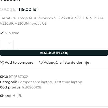
119.00
lei
139.00
lei
Tastatura laptop Asus Vivobook S15 V530FA, V530FN, V530UA,
V530UF, V530UN, layout US
3 în stoc
ADAUGĂ ÎN COȘ
Add to compare
Adaugă la lista de dorințe
SKU:
1010367002
Categorii:
Componente laptop
,
Tastatura laptop
Cod produs:
KB0200108
Share: