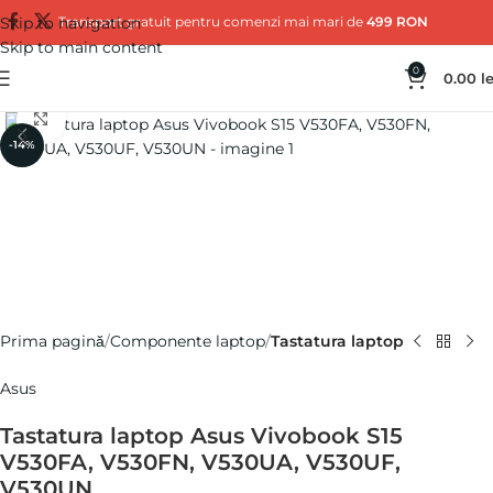
Skip to navigation
Transport gratuit pentru comenzi mai mari de
499 RON
Skip to main content
0
0.00
le
Click pentru a mări
-14%
Prima pagină
Componente laptop
Tastatura laptop
Asus
Tastatura laptop Asus Vivobook S15
V530FA, V530FN, V530UA, V530UF,
V530UN