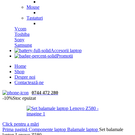
Mouse
Tastaturi
Vcom
Toshiba
Sony
Samsung
Accesorii laptop
Promotii
Home
Shop
Despre noi
Contactează-ne
0744 472 280
-10%
Stoc epuizat
Click pentru a mări
Prima pagină
Componente laptop
Balamale laptop
Set balamale
laptop Lenovo Z580