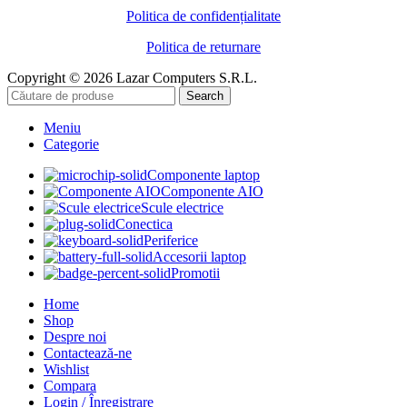
Politica de confidențialitate
Politica de returnare
Copyright © 2026 Lazar Computers S.R.L.
Search
Meniu
Categorie
Componente laptop
Componente AIO
Scule electrice
Conectica
Periferice
Accesorii laptop
Promotii
Home
Shop
Despre noi
Contactează-ne
Wishlist
Compara
Login / Înregistrare