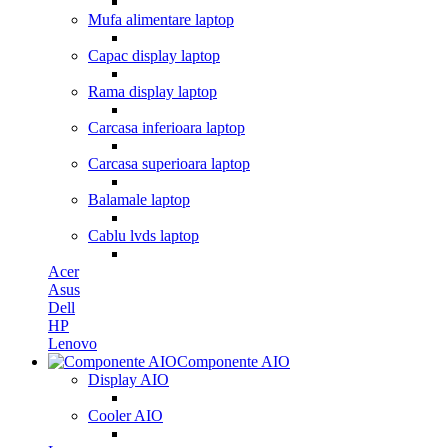
Mufa alimentare laptop
Capac display laptop
Rama display laptop
Carcasa inferioara laptop
Carcasa superioara laptop
Balamale laptop
Cablu lvds laptop
Acer
Asus
Dell
HP
Lenovo
Componente AIO
Display AIO
Cooler AIO