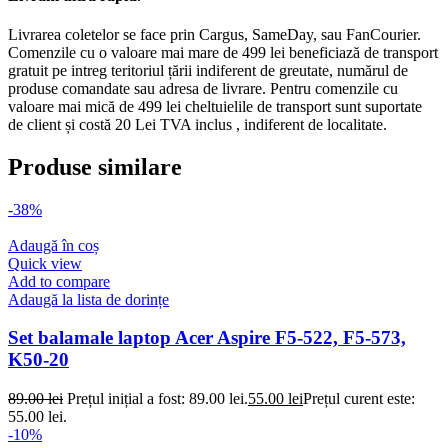
Livrarea coletelor se face prin Cargus, SameDay, sau FanCourier.
Comenzile cu o valoare mai mare de 499 lei beneficiază de transport
gratuit pe intreg teritoriul țării indiferent de greutate, numărul de
produse comandate sau adresa de livrare. Pentru comenzile cu
valoare mai mică de 499 lei cheltuielile de transport sunt suportate
de client și costă 20 Lei TVA inclus , indiferent de localitate.
Produse similare
-38%
Adaugă în coș
Quick view
Add to compare
Adaugă la lista de dorințe
Set balamale laptop Acer Aspire F5-522, F5-573,
K50-20
89.00
lei
Prețul inițial a fost: 89.00 lei.
55.00
lei
Prețul curent este:
55.00 lei.
-10%