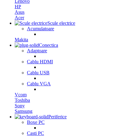
Lenovo
HP
Asus
Acer
Scule electrice
Acumulatoare
Makita
Conectica
Adaptoare
Cablu HDMI
Cablu USB
Cablu VGA
Vcom
Toshiba
Sony
Samsung
Periferice
Boxe PC
Casti PC