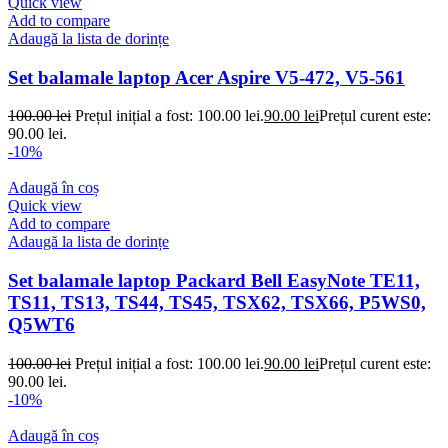
Quick view
Add to compare
Adaugă la lista de dorințe
Set balamale laptop Acer Aspire V5-472, V5-561
100.00
lei
Prețul inițial a fost: 100.00 lei.
90.00
lei
Prețul curent este:
90.00 lei.
-10%
Adaugă în coș
Quick view
Add to compare
Adaugă la lista de dorințe
Set balamale laptop Packard Bell EasyNote TE11,
TS11, TS13, TS44, TS45, TSX62, TSX66, P5WS0,
Q5WT6
100.00
lei
Prețul inițial a fost: 100.00 lei.
90.00
lei
Prețul curent este:
90.00 lei.
-10%
Adaugă în coș