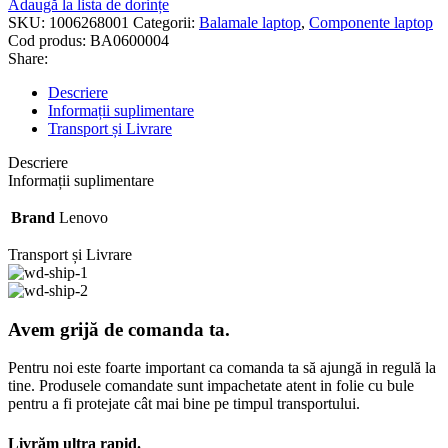
Adaugă la lista de dorințe
SKU:
1006268001
Categorii:
Balamale laptop
,
Componente laptop
Cod produs:
BA0600004
Share:
Descriere
Informații suplimentare
Transport și Livrare
Descriere
Informații suplimentare
Brand
Lenovo
Transport și Livrare
Avem grijă de comanda ta.
Pentru noi este foarte important ca comanda ta să ajungă in regulă la
tine. Produsele comandate sunt impachetate atent in folie cu bule
pentru a fi protejate cât mai bine pe timpul transportului.
Livrăm ultra rapid.