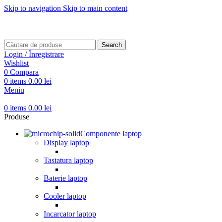
Skip to navigation
Skip to main content
Transport gratuit pentru comenzi mai mari de
499 RON
Transport gratuit pentru comenzi mai mari de
499 RON
Search
Login / Înregistrare
Wishlist
0
Compara
0
items
0.00
lei
Meniu
0
items
0.00
lei
Produse
Componente laptop
Display laptop
Tastatura laptop
Baterie laptop
Cooler laptop
Incarcator laptop