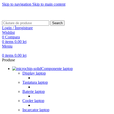
Skip to navigation
Skip to main content
Transport gratuit pentru comenzi mai mari de
499 RON
Transport gratuit pentru comenzi mai mari de
499 RON
Search
Login / Înregistrare
Wishlist
0
Compara
0
items
0.00
lei
Meniu
0
items
0.00
lei
Produse
Componente laptop
Display laptop
Tastatura laptop
Baterie laptop
Cooler laptop
Incarcator laptop