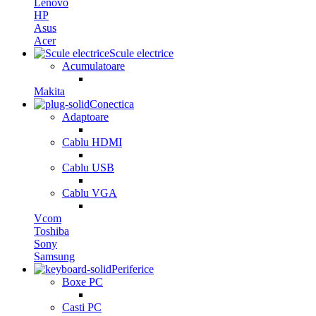
Lenovo
HP
Asus
Acer
Scule electrice
Acumulatoare
Makita
Conectica
Adaptoare
Cablu HDMI
Cablu USB
Cablu VGA
Vcom
Toshiba
Sony
Samsung
Periferice
Boxe PC
Casti PC