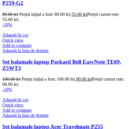
P259-G2
89.00
lei
Prețul inițial a fost: 89.00 lei.
55.00
lei
Prețul curent este:
55.00 lei.
-10%
Adaugă în coș
Quick view
Add to compare
Adaugă la lista de dorințe
Set balamale laptop Packard Bell EasyNote TE69,
Z5WT3
100.00
lei
Prețul inițial a fost: 100.00 lei.
90.00
lei
Prețul curent este:
90.00 lei.
-10%
Adaugă în coș
Quick view
Add to compare
Adaugă la lista de dorințe
Set balamale laptop Acer Travelmate P255