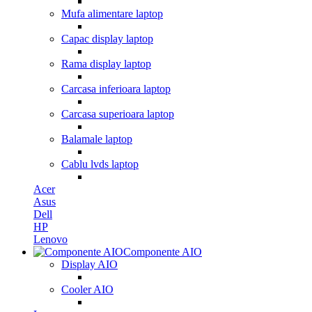
Mufa alimentare laptop
Capac display laptop
Rama display laptop
Carcasa inferioara laptop
Carcasa superioara laptop
Balamale laptop
Cablu lvds laptop
Acer
Asus
Dell
HP
Lenovo
Componente AIO
Display AIO
Cooler AIO