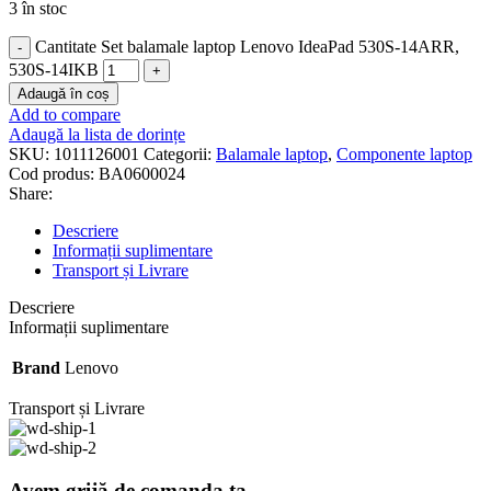
3 în stoc
Cantitate Set balamale laptop Lenovo IdeaPad 530S-14ARR,
530S-14IKB
Adaugă în coș
Add to compare
Adaugă la lista de dorințe
SKU:
1011126001
Categorii:
Balamale laptop
,
Componente laptop
Cod produs:
BA0600024
Share:
Descriere
Informații suplimentare
Transport și Livrare
Descriere
Informații suplimentare
Brand
Lenovo
Transport și Livrare
Avem grijă de comanda ta.