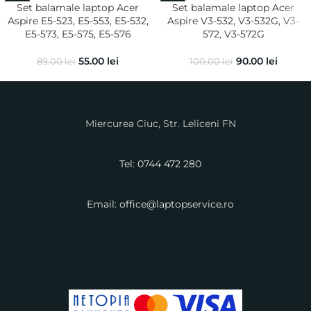
Set balamale laptop Acer
Set balamale laptop Acer
-38%
-10%
Aspire E5-523, E5-553, E5-532,
Aspire V3-532, V3-532G, V3-
E5-573, E5-575, E5-576
572, V3-572G
55.00
lei
90.00
lei
89.00
lei
100.00
lei
Miercurea Ciuc, Str. Leliceni FN
Tel: 0744 472 280
Email: office@laptopservice.ro