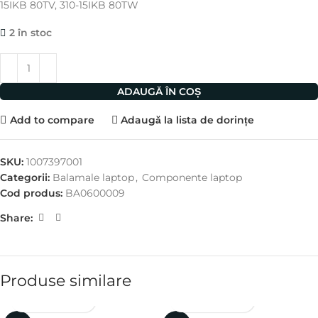
15IKB 80TV, 310-15IKB 80TW
2 în stoc
ADAUGĂ ÎN COȘ
Add to compare
Adaugă la lista de dorințe
SKU:
1007397001
Categorii:
Balamale laptop
,
Componente laptop
Cod produs:
BA0600009
Share:
Produse similare