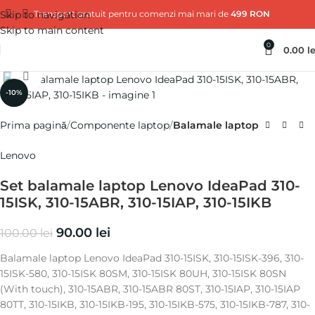
Skip to navigation
Transport gratuit pentru comenzi mai mari de
499 RON
Skip to main content
0
0.00
le
Click pentru a mări
-10%
Prima pagină
Componente laptop
Balamale laptop
Lenovo
Set balamale laptop Lenovo IdeaPad 310-
15ISK, 310-15ABR, 310-15IAP, 310-15IKB
90.00
lei
100.00
lei
Balamale laptop Lenovo IdeaPad 310-15ISK, 310-15ISK-396, 310-
15ISK-580, 310-15ISK 80SM, 310-15ISK 80UH, 310-15ISK 80SN
(With touch), 310-15ABR, 310-15ABR 80ST, 310-15IAP, 310-15IAP
80TT, 310-15IKB, 310-15IKB-195, 310-15IKB-575, 310-15IKB-787, 310-