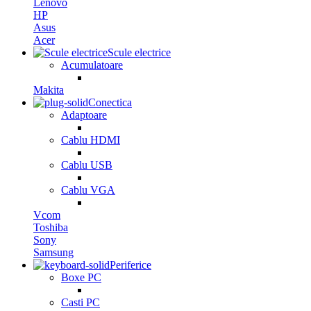
Lenovo
HP
Asus
Acer
Scule electrice
Acumulatoare
Makita
Conectica
Adaptoare
Cablu HDMI
Cablu USB
Cablu VGA
Vcom
Toshiba
Sony
Samsung
Periferice
Boxe PC
Casti PC