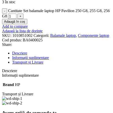
3 în stoc
Cantitate Set balamale laptop HP Pavilion 250 G8, 255 G8, 256
G8
Adaugă în coș
Add to compare
Adaugă la lista de dorințe
SKU:
1010851002
Categorii:
Balamale laptop
,
Componente laptop
Cod produs:
BA0400025
Share:
Descriere
Informații suplimentare
Transport și Livrare
Descriere
Informații suplimentare
Brand
HP
Transport și Livrare
Avem grijă de comanda ta.