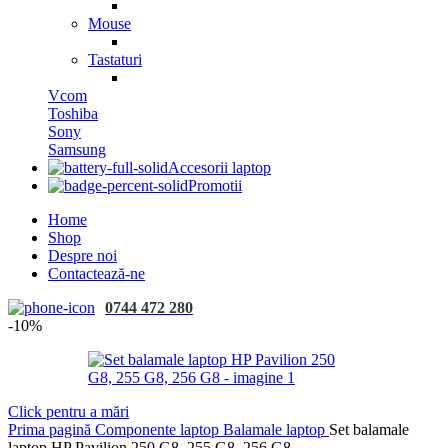
Mouse
Tastaturi
Vcom
Toshiba
Sony
Samsung
Accesorii laptop
Promotii
Home
Shop
Despre noi
Contactează-ne
0744 472 280
-10%
Click pentru a mări
Prima pagină
Componente laptop
Balamale laptop
Set balamale
laptop HP Pavilion 250 G8, 255 G8, 256 G8