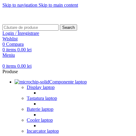
Skip to navigation
Skip to main content
Transport gratuit pentru comenzi mai mari de
499 RON
Transport gratuit pentru comenzi mai mari de
499 RON
Search
Login / Înregistrare
Wishlist
0
Compara
0
items
0.00
lei
Meniu
0
items
0.00
lei
Produse
Componente laptop
Display laptop
Tastatura laptop
Baterie laptop
Cooler laptop
Incarcator laptop