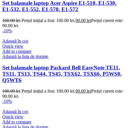
Set balamale laptop Acer Aspire E1-510, E1-530,
E1-532, E1-552, E1-570, E1-572
100.00
lei
Prețul inițial a fost: 100.00 lei.
90.00
lei
Prețul curent este:
90.00 lei.
-10%
Adaugă în coș
Quick view
Add to compare
Adaugă la lista de dorințe
Set balamale laptop Packard Bell EasyNote TE11,
TS11, TS13, TS44, TS45, TSX62, TSX66, P5WS0,
Q5WT6
100.00
lei
Prețul inițial a fost: 100.00 lei.
90.00
lei
Prețul curent este:
90.00 lei.
-10%
Adaugă în coș
Quick view
Add to compare
Adaugă la lista de dorințe