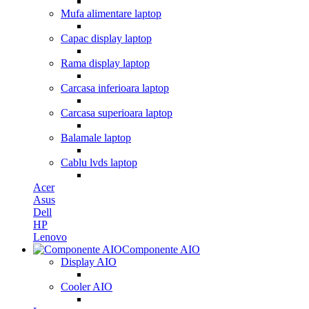
Mufa alimentare laptop
Capac display laptop
Rama display laptop
Carcasa inferioara laptop
Carcasa superioara laptop
Balamale laptop
Cablu lvds laptop
Acer
Asus
Dell
HP
Lenovo
Componente AIO
Display AIO
Cooler AIO