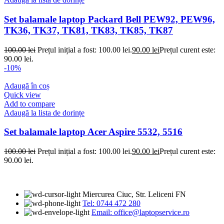
Set balamale laptop Packard Bell PEW92, PEW96,
TK36, TK37, TK81, TK83, TK85, TK87
100.00
lei
Prețul inițial a fost: 100.00 lei.
90.00
lei
Prețul curent este:
90.00 lei.
-10%
Adaugă în coș
Quick view
Add to compare
Adaugă la lista de dorințe
Set balamale laptop Acer Aspire 5532, 5516
100.00
lei
Prețul inițial a fost: 100.00 lei.
90.00
lei
Prețul curent este:
90.00 lei.
Miercurea Ciuc, Str. Leliceni FN
Tel: 0744 472 280
Email: office@laptopservice.ro