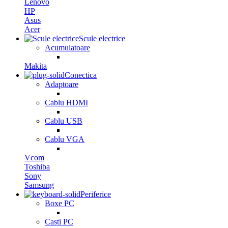
Lenovo
HP
Asus
Acer
Scule electrice
Acumulatoare
Makita
Conectica
Adaptoare
Cablu HDMI
Cablu USB
Cablu VGA
Vcom
Toshiba
Sony
Samsung
Periferice
Boxe PC
Casti PC