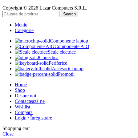
Copyright © 2026 Lazar Computers S.R.L.
Search
Meniu
Categorie
Componente laptop
Componente AIO
Scule electrice
Conectica
Periferice
Accesorii laptop
Promotii
Home
Shop
Despre noi
Contactează-ne
Wishlist
Compara
Login / Înregistrare
Shopping cart
Close