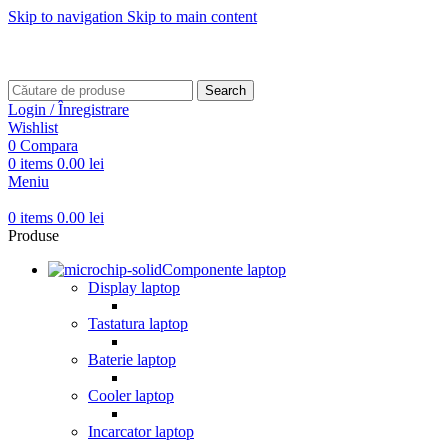
Skip to navigation
Skip to main content
Transport gratuit pentru comenzi mai mari de
499 RON
Transport gratuit pentru comenzi mai mari de
499 RON
Search
Login / Înregistrare
Wishlist
0
Compara
0
items
0.00
lei
Meniu
0
items
0.00
lei
Produse
Componente laptop
Display laptop
Tastatura laptop
Baterie laptop
Cooler laptop
Incarcator laptop