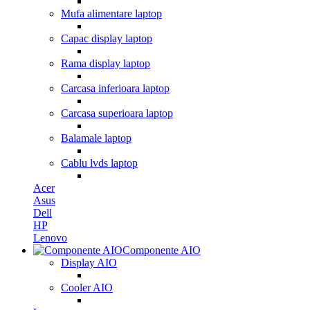
Mufa alimentare laptop
Capac display laptop
Rama display laptop
Carcasa inferioara laptop
Carcasa superioara laptop
Balamale laptop
Cablu lvds laptop
Acer
Asus
Dell
HP
Lenovo
Componente AIO
Display AIO
Cooler AIO