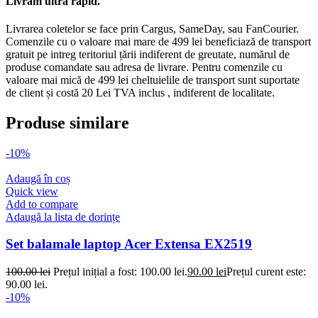
Livrăm ultra rapid.
Livrarea coletelor se face prin Cargus, SameDay, sau FanCourier.
Comenzile cu o valoare mai mare de 499 lei beneficiază de transport
gratuit pe intreg teritoriul țării indiferent de greutate, numărul de
produse comandate sau adresa de livrare. Pentru comenzile cu
valoare mai mică de 499 lei cheltuielile de transport sunt suportate
de client și costă 20 Lei TVA inclus , indiferent de localitate.
Produse similare
-10%
Adaugă în coș
Quick view
Add to compare
Adaugă la lista de dorințe
Set balamale laptop Acer Extensa EX2519
100.00
lei
Prețul inițial a fost: 100.00 lei.
90.00
lei
Prețul curent este:
90.00 lei.
-10%