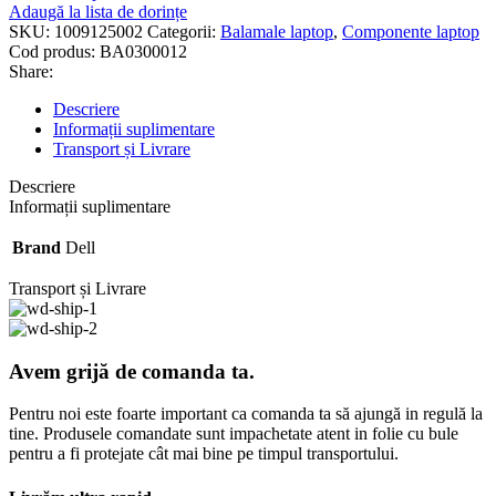
Adaugă la lista de dorințe
SKU:
1009125002
Categorii:
Balamale laptop
,
Componente laptop
Cod produs:
BA0300012
Share:
Descriere
Informații suplimentare
Transport și Livrare
Descriere
Informații suplimentare
Brand
Dell
Transport și Livrare
Avem grijă de comanda ta.
Pentru noi este foarte important ca comanda ta să ajungă in regulă la
tine. Produsele comandate sunt impachetate atent in folie cu bule
pentru a fi protejate cât mai bine pe timpul transportului.