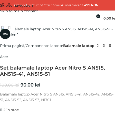
Skip to navigation
Transport gratuit pentru comenzi mai mari de
499 RON
Skip to main content
0
0.00
le
Click pentru a mări
-10%
Prima pagină
Componente laptop
Balamale laptop
Acer
Set balamale laptop Acer Nitro 5 AN515,
AN515-41, AN515-51
90.00
lei
100.00
lei
Balamale laptop Acer Nitro 5 AN515, AN515-41, AN515-42, AN515-
51, AN515-52, AN515-53, N17C1
2 în stoc