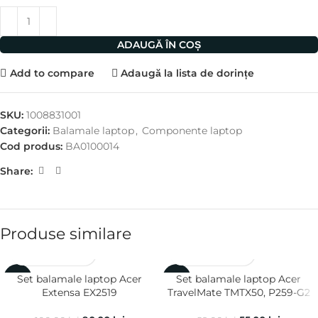
ADAUGĂ ÎN COȘ
Add to compare
Adaugă la lista de dorințe
SKU:
1008831001
Categorii:
Balamale laptop
,
Componente laptop
Cod produs:
BA0100014
Share:
Produse similare
Set balamale laptop Acer
Set balamale laptop Acer
-10%
-38%
Extensa EX2519
TravelMate TMTX50, P259-G2