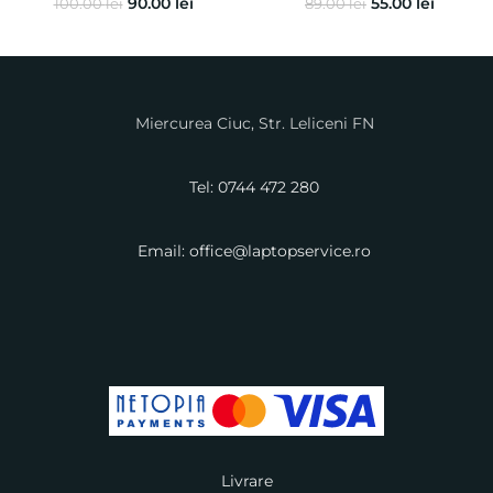
90.00
lei
55.00
lei
100.00
lei
89.00
lei
Miercurea Ciuc, Str. Leliceni FN
Tel: 0744 472 280
Email: office@laptopservice.ro
Livrare