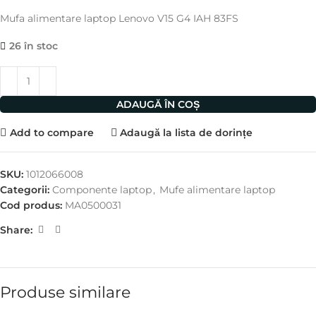
Mufa alimentare laptop Lenovo V15 G4 IAH 83FS
26 în stoc
ADAUGĂ ÎN COȘ
Add to compare
Adaugă la lista de dorințe
SKU:
1012066008
Categorii:
Componente laptop
,
Mufe alimentare laptop
Cod produs:
MA0500031
Share:
Produse similare