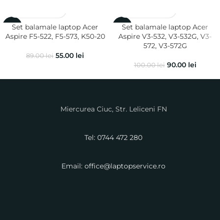
Set balamale laptop Acer
Set balamale laptop Acer
-38%
-10%
Aspire F5-522, F5-573, K50-20
Aspire V3-532, V3-532G, V3-
572, V3-572G
55.00
lei
89.00
lei
90.00
lei
100.00
lei
Miercurea Ciuc, Str. Leliceni FN
Tel: 0744 472 280
Email: office@laptopservice.ro