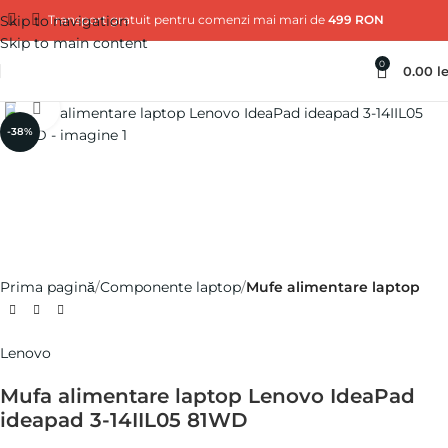
Skip to navigation
Transport gratuit pentru comenzi mai mari de
499 RON
Skip to main content
0
0.00
le
Click pentru a mări
-38%
Prima pagină
Componente laptop
Mufe alimentare laptop
Lenovo
Mufa alimentare laptop Lenovo IdeaPad
ideapad 3-14IIL05 81WD