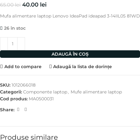
40.00
lei
65.00
lei
Mufa alimentare laptop Lenovo IdeaPad ideapad 3-14IIL05 81WD
26 în stoc
ADAUGĂ ÎN COȘ
Add to compare
Adaugă la lista de dorințe
SKU:
1012066018
Categorii:
Componente laptop
,
Mufe alimentare laptop
Cod produs:
MA0500031
Share:
Produse similare