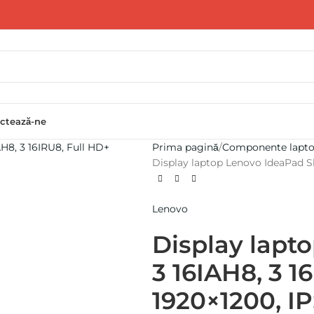
ctează-ne
Prima pagină
Componente lapt
Display laptop Lenovo IdeaPad Sli
Lenovo
Display lapt
3 16IAH8, 3 1
1920×1200, IP