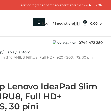
Transport gratuit pentru comenzi mai mari de
499 RON
0
Login / Înregistrare
0.00
lei
0744 472 280
op
Display laptop
m 3 16IAH8, 3 16IRU8, Full HD+ 1920×1200, IPS, 30 pini
op Lenovo IdeaPad Slim
6IRU8, Full HD+
S, 30 pini