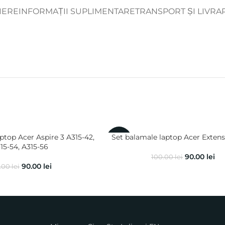
IERE
INFORMAȚII SUPLIMENTARE
TRANSPORT ȘI LIVRA
ptop Acer Aspire 3 A315-42,
Set balamale laptop Acer Exten
-10%
15-54, A315-56
90.00
lei
100.00
lei
90.00
lei
.00
lei