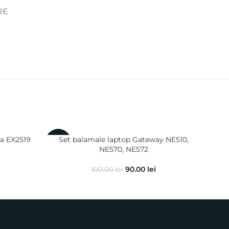
RE
sa EX2519
Set balamale laptop Gateway NE510,
Set 
-10%
-10
NE570, NE572
TE1
90.00
lei
100.00
lei