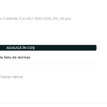
 3 16IAH8, Full HD+ 1920×1200, IPS, 30 pini
ADAUGĂ ÎN COȘ
a lista de dorințe
Display laptop