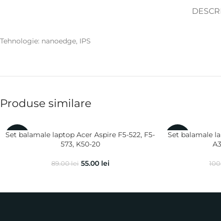
DESCR
Tehnologie: nanoedge, IPS
Produse similare
Set balamale laptop Acer Aspire F5-522, F5-
Set balamale la
-38%
-10%
573, K50-20
A3
55.00
lei
89.00
lei
100