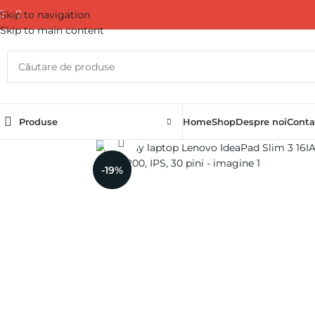
Skip to navigation
Skip to main content
Produse
Home
Shop
Despre noi
Conta
Click pentru a mări
-19%