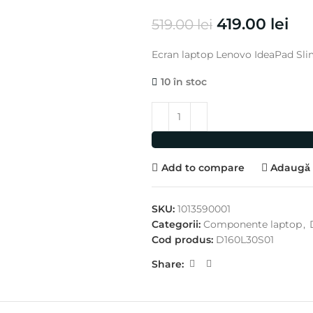
419.00
lei
519.00
lei
Ecran laptop Lenovo IdeaPad Slim
10 în stoc
Add to compare
Adaugă l
SKU:
1013590001
Categorii:
Componente laptop
,
Cod produs:
D160L30S01
Share: