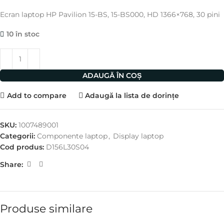
Ecran laptop HP Pavilion 15-BS, 15-BS000, HD 1366×768, 30 pini
10 în stoc
ADAUGĂ ÎN COȘ
Add to compare
Adaugă la lista de dorințe
SKU:
1007489001
Categorii:
Componente laptop
,
Display laptop
Cod produs:
D156L30S04
Share:
Produse similare