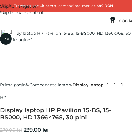
Skip to navigation
Transport gratuit pentru comenzi mai mari de
499 RON
Skip to main content
0
0.00
le
Click pentru a mări
-14%
Prima pagină
Componente laptop
Display laptop
HP
Display laptop HP Pavilion 15-BS, 15-
BS000, HD 1366×768, 30 pini
239.00
lei
279.00
lei