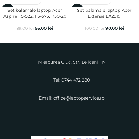
Set balamale laptop Acer
Set balamale laptop Acer
-38%
-10%
Aspire F5-522, F5-573, K50-20
Extensa EX2519
55.00
lei
90.00
lei
89.00
lei
100.00
lei
Miercurea Ciuc, Str. Leliceni FN
Tel: 0744 472 280
Email: office@laptopservice.ro