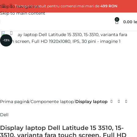
Skip to navigation
Transport gratuit pentru comenzi mai mari de
499 RON
Skip to main content
0
0.00
le
Click pentru a mări
-13%
Prima pagină
Componente laptop
Display laptop
Dell
Display laptop Dell Latitude 15 3510, 15-
3510, varianta fara touch screen, Full HD