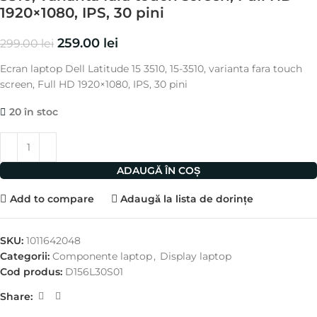
1920×1080, IPS, 30 pini
259.00
lei
299.00
lei
Ecran laptop Dell Latitude 15 3510, 15-3510, varianta fara touch
screen, Full HD 1920×1080, IPS, 30 pini
20 în stoc
ADAUGĂ ÎN COȘ
Add to compare
Adaugă la lista de dorințe
SKU:
1011642048
Categorii:
Componente laptop
,
Display laptop
Cod produs:
D156L30S01
Share: