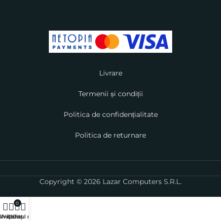
Livrare
Termenii și condiții
Politica de confidențialitate
Politica de returnare
Copyright © 2026 Lazar Computers S.R.L.
0
Shop
Wishlist
Contul meu
Coș