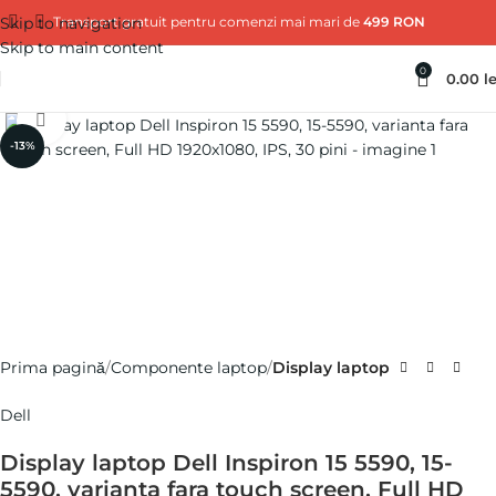
Skip to navigation
Transport gratuit pentru comenzi mai mari de
499 RON
Skip to main content
0
0.00
le
Click pentru a mări
-13%
Prima pagină
Componente laptop
Display laptop
Dell
Display laptop Dell Inspiron 15 5590, 15-
5590, varianta fara touch screen, Full HD