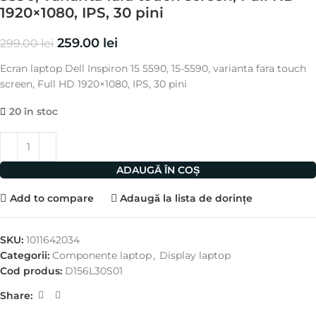
1920×1080, IPS, 30 pini
259.00
lei
299.00
lei
Ecran laptop Dell Inspiron 15 5590, 15-5590, varianta fara touch
screen, Full HD 1920×1080, IPS, 30 pini
20 în stoc
ADAUGĂ ÎN COȘ
Add to compare
Adaugă la lista de dorințe
SKU:
1011642034
Categorii:
Componente laptop
,
Display laptop
Cod produs:
D156L30S01
Share: