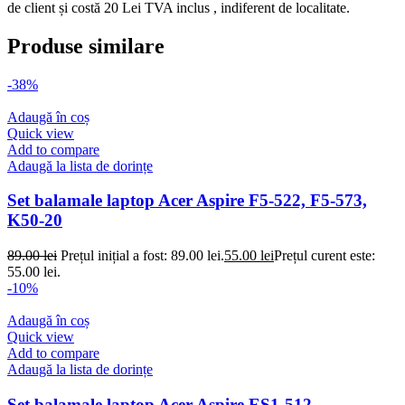
de client și costă 20 Lei TVA inclus , indiferent de localitate.
Produse similare
-38%
Adaugă în coș
Quick view
Add to compare
Adaugă la lista de dorințe
Set balamale laptop Acer Aspire F5-522, F5-573,
K50-20
89.00
lei
Prețul inițial a fost: 89.00 lei.
55.00
lei
Prețul curent este:
55.00 lei.
-10%
Adaugă în coș
Quick view
Add to compare
Adaugă la lista de dorințe
Set balamale laptop Acer Aspire ES1-512