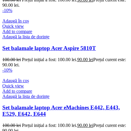
90.00 lei.
-10%
Adaugă în coș
Quick view
Add to compare
Adaugă la lista de dorințe
Set balamale laptop Acer Aspire 5810T
100.00
lei
Prețul inițial a fost: 100.00 lei.
90.00
lei
Prețul curent este:
90.00 lei.
-10%
Adaugă în coș
Quick view
Add to compare
Adaugă la lista de dorințe
Set balamale laptop Acer eMachines E442, E443,
E529, E642, E644
100.00
lei
Prețul inițial a fost: 100.00 lei.
90.00
lei
Prețul curent este:
90.00 lei.