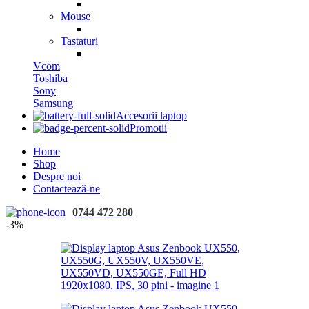
Mouse
Tastaturi
Vcom
Toshiba
Sony
Samsung
Accesorii laptop
Promotii
Home
Shop
Despre noi
Contactează-ne
0744 472 280
-3%