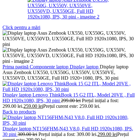
Click pentru a mări
Prima pagină
Componente laptop
Display laptop
Display laptop
Asus Zenbook UX550, UX550G, UX550V, UX550VE,
UX550VD, UX550GE, Full HD 1920×1080, IPS, 30 pini
Display laptop Lenovo ThinkBook 15 G2 ITL, Model 20VE , Full
HD 1920x1080, IPS, 30 pini
299.00
lei
Prețul inițial a fost:
299.00 lei.
259.00
lei
Prețul curent este: 259.00 lei.
Back to products
Display laptop NT156FHM-N43 V8.0, Full HD 1920x1080, IPS,
30 pini
309.00
lei
Prețul inițial a fost: 309.00 lei.
299.00
lei
Prețul
curent este: 299.00 lei.