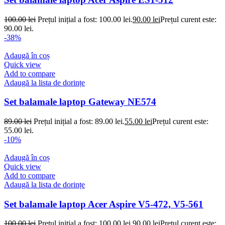
100.00
lei
Prețul inițial a fost: 100.00 lei.
90.00
lei
Prețul curent este:
90.00 lei.
-38%
Adaugă în coș
Quick view
Add to compare
Adaugă la lista de dorințe
Set balamale laptop Gateway NE574
89.00
lei
Prețul inițial a fost: 89.00 lei.
55.00
lei
Prețul curent este:
55.00 lei.
-10%
Adaugă în coș
Quick view
Add to compare
Adaugă la lista de dorințe
Set balamale laptop Acer Aspire V5-472, V5-561
100.00
lei
Prețul inițial a fost: 100.00 lei.
90.00
lei
Prețul curent este: