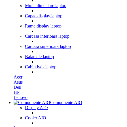
Mufa alimentare laptop
Capac display laptop
Rama display laptop
Carcasa inferioara laptop
Carcasa superioara laptop
Balamale laptop
Cablu lvds laptop
Acer
Asus
Dell
HP
Lenovo
Componente AIO
Display AIO
Cooler AIO