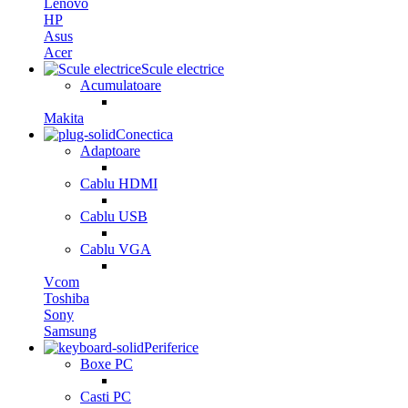
Lenovo
HP
Asus
Acer
Scule electrice
Acumulatoare
Makita
Conectica
Adaptoare
Cablu HDMI
Cablu USB
Cablu VGA
Vcom
Toshiba
Sony
Samsung
Periferice
Boxe PC
Casti PC