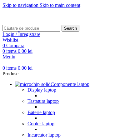
Skip to navigation
Skip to main content
Transport gratuit pentru comenzi mai mari de
499 RON
Transport gratuit pentru comenzi mai mari de
499 RON
Search
Login / Înregistrare
Wishlist
0
Compara
0
items
0.00
lei
Meniu
0
items
0.00
lei
Produse
Componente laptop
Display laptop
Tastatura laptop
Baterie laptop
Cooler laptop
Incarcator laptop