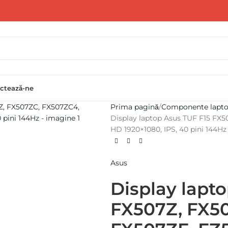
ctează-ne
Prima pagină
Componente lapt
Display laptop Asus TUF F15 FX5
HD 1920×1080, IPS, 40 pini 144Hz
Asus
Display lapt
FX507Z, FX5