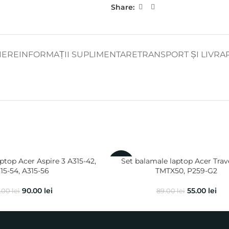
Share:
IERE
INFORMAȚII SUPLIMENTARE
TRANSPORT ȘI LIVRA
ptop Acer Aspire 3 A315-42,
Set balamale laptop Acer Tra
-38%
15-54, A315-56
TMTX50, P259-G2
90.00
lei
55.00
lei
.00
lei
89.00
lei