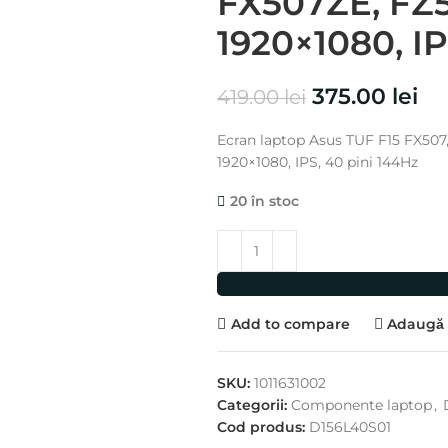
FX507ZE, FZ5
1920×1080, IP
375.00
lei
419.00
lei
Ecran laptop Asus TUF F15 FX507
1920×1080, IPS, 40 pini 144Hz
20 în stoc
Add to compare
Adaugă l
SKU:
1011631002
Categorii:
Componente laptop
,
Cod produs:
D156L40S01