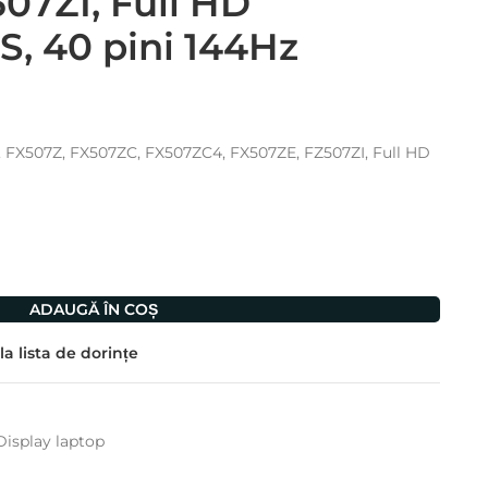
07ZI, Full HD
S, 40 pini 144Hz
, FX507Z, FX507ZC, FX507ZC4, FX507ZE, FZ507ZI, Full HD
ADAUGĂ ÎN COȘ
a lista de dorințe
Display laptop