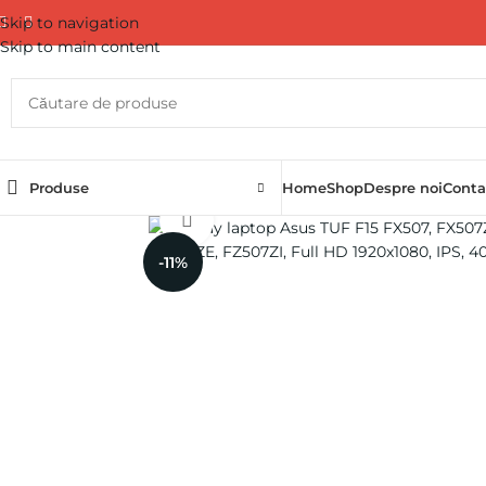
Skip to navigation
Skip to main content
Produse
Home
Shop
Despre noi
Conta
Click pentru a mări
-11%