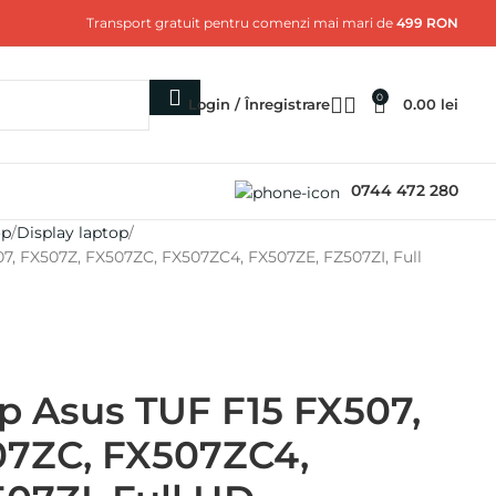
Transport gratuit pentru comenzi mai mari de
499 RON
0
Login / Înregistrare
0.00
lei
0744 472 280
op
Display laptop
07, FX507Z, FX507ZC, FX507ZC4, FX507ZE, FZ507ZI, Full
op Asus TUF F15 FX507,
07ZC, FX507ZC4,