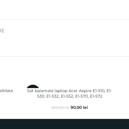
RE
velMate
Set balamale laptop Acer Aspire E1-510, E1-
Set 
-10%
-10
530, E1-532, E1-552, E1-570, E1-572
90.00
lei
100.00
lei