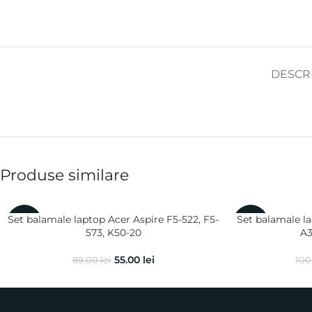
DESCR
Produse similare
Set balamale laptop Acer Aspire F5-522, F5-
Set balamale la
-38%
-10%
573, K50-20
A3
55.00
lei
89.00
lei
100