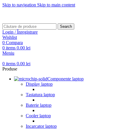
Skip to navigation
Skip to main content
Transport gratuit pentru comenzi mai mari de
499 RON
Transport gratuit pentru comenzi mai mari de
499 RON
Search
Login / Înregistrare
Wishlist
0
Compara
0
items
0.00
lei
Meniu
0
items
0.00
lei
Produse
Componente laptop
Display laptop
Tastatura laptop
Baterie laptop
Cooler laptop
Incarcator laptop