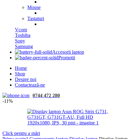
Mouse
Tastaturi
Vcom
Toshiba
Sony
Samsung
Accesorii laptop
Promotii
Home
Shop
Despre noi
Contactează-ne
0744 472 280
-11%
Click pentru a mări
Prima pagină
Componente laptop
Display laptop
Display laptop