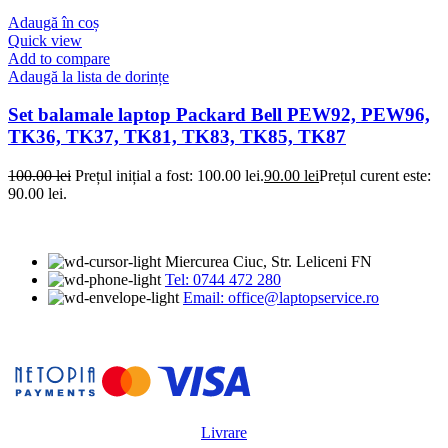
Adaugă în coș
Quick view
Add to compare
Adaugă la lista de dorințe
Set balamale laptop Packard Bell PEW92, PEW96,
TK36, TK37, TK81, TK83, TK85, TK87
100.00
lei
Prețul inițial a fost: 100.00 lei.
90.00
lei
Prețul curent este:
90.00 lei.
Miercurea Ciuc, Str. Leliceni FN
Tel: 0744 472 280
Email: office@laptopservice.ro
Livrare