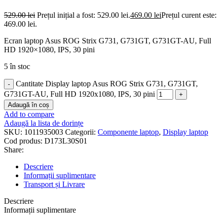
529.00
lei
Prețul inițial a fost: 529.00 lei.
469.00
lei
Prețul curent este:
469.00 lei.
Ecran laptop Asus ROG Strix G731, G731GT, G731GT-AU, Full
HD 1920×1080, IPS, 30 pini
5 în stoc
Cantitate Display laptop Asus ROG Strix G731, G731GT,
G731GT-AU, Full HD 1920x1080, IPS, 30 pini
Adaugă în coș
Add to compare
Adaugă la lista de dorințe
SKU:
1011935003
Categorii:
Componente laptop
,
Display laptop
Cod produs:
D173L30S01
Share:
Descriere
Informații suplimentare
Transport și Livrare
Descriere
Informații suplimentare