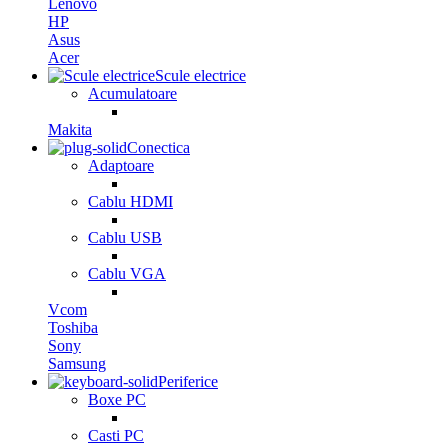
Lenovo
HP
Asus
Acer
Scule electrice
Acumulatoare
Makita
Conectica
Adaptoare
Cablu HDMI
Cablu USB
Cablu VGA
Vcom
Toshiba
Sony
Samsung
Periferice
Boxe PC
Casti PC