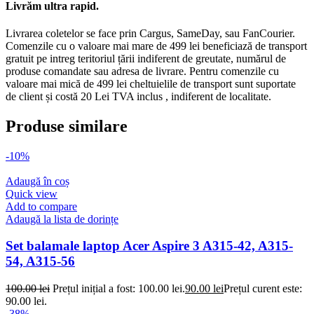
Livrăm ultra rapid.
Livrarea coletelor se face prin Cargus, SameDay, sau FanCourier.
Comenzile cu o valoare mai mare de 499 lei beneficiază de transport
gratuit pe intreg teritoriul țării indiferent de greutate, numărul de
produse comandate sau adresa de livrare. Pentru comenzile cu
valoare mai mică de 499 lei cheltuielile de transport sunt suportate
de client și costă 20 Lei TVA inclus , indiferent de localitate.
Produse similare
-10%
Adaugă în coș
Quick view
Add to compare
Adaugă la lista de dorințe
Set balamale laptop Acer Aspire 3 A315-42, A315-
54, A315-56
100.00
lei
Prețul inițial a fost: 100.00 lei.
90.00
lei
Prețul curent este:
90.00 lei.
-38%