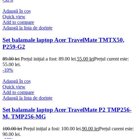
Adaugă în coș
Quick view
Add to compare
Adaugă la lista de dorințe
Set balamale laptop Acer TravelMate TMTX50,
P259-G2
89.00
lei
Prețul inițial a fost: 89.00 lei.
55.00
lei
Prețul curent este:
55.00 lei.
-10%
Adaugă în coș
Quick view
Add to compare
Adaugă la lista de dorințe
Set balamale laptop Acer TravelMate P2 TMP256-
M, TMP256-MG
100.00
lei
Prețul inițial a fost: 100.00 lei.
90.00
lei
Prețul curent este:
90.00 lei.