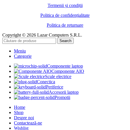
Termenii și condiții
Politica de confidențialitate
Politica de returnare
Copyright © 2026 Lazar Computers S.R.L.
Search
Meniu
Categorie
Componente laptop
Componente AIO
Scule electrice
Conectica
Periferice
Accesorii laptop
Promotii
Home
Shop
Despre noi
Contactează-ne
Wishlist