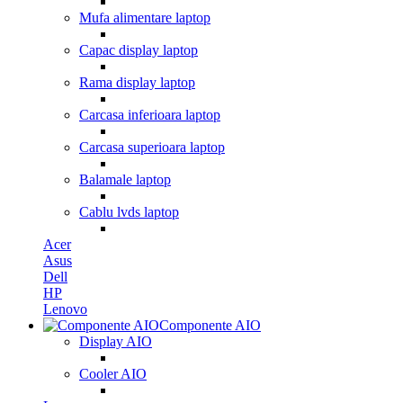
Mufa alimentare laptop
Capac display laptop
Rama display laptop
Carcasa inferioara laptop
Carcasa superioara laptop
Balamale laptop
Cablu lvds laptop
Acer
Asus
Dell
HP
Lenovo
Componente AIO
Display AIO
Cooler AIO