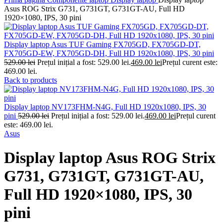
Asus ROG Strix G731, G731GT, G731GT-AU, Full HD
1920×1080, IPS, 30 pini
Display laptop Asus TUF Gaming FX705GD, FX705GD-DT,
FX705GD-EW, FX705GD-DH, Full HD 1920x1080, IPS, 30 pini
529.00
lei
Prețul inițial a fost: 529.00 lei.
469.00
lei
Prețul curent este:
469.00 lei.
Back to products
Display laptop NV173FHM-N4G, Full HD 1920x1080, IPS, 30
pini
529.00
lei
Prețul inițial a fost: 529.00 lei.
469.00
lei
Prețul curent
este: 469.00 lei.
Asus
Display laptop Asus ROG Strix
G731, G731GT, G731GT-AU,
Full HD 1920×1080, IPS, 30
pini