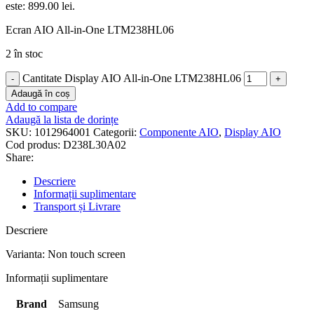
este: 899.00 lei.
Ecran AIO All-in-One LTM238HL06
2 în stoc
Cantitate Display AIO All-in-One LTM238HL06
Adaugă în coș
Add to compare
Adaugă la lista de dorințe
SKU:
1012964001
Categorii:
Componente AIO
,
Display AIO
Cod produs:
D238L30A02
Share:
Descriere
Informații suplimentare
Transport și Livrare
Descriere
Varianta: Non touch screen
Informații suplimentare
Brand
Samsung