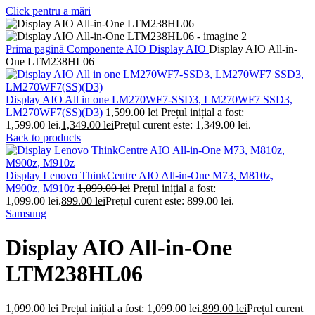
Click pentru a mări
Prima pagină
Componente AIO
Display AIO
Display AIO All-in-
One LTM238HL06
Display AIO All in one LM270WF7-SSD3, LM270WF7 SSD3,
LM270WF7(SS)(D3)
1,599.00
lei
Prețul inițial a fost:
1,599.00 lei.
1,349.00
lei
Prețul curent este: 1,349.00 lei.
Back to products
Display Lenovo ThinkCentre AIO All-in-One M73, M810z,
M900z, M910z
1,099.00
lei
Prețul inițial a fost:
1,099.00 lei.
899.00
lei
Prețul curent este: 899.00 lei.
Samsung
Display AIO All-in-One
LTM238HL06
1,099.00
lei
Prețul inițial a fost: 1,099.00 lei.
899.00
lei
Prețul curent