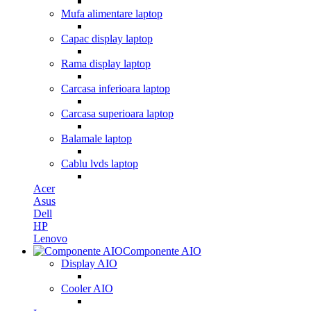
Mufa alimentare laptop
Capac display laptop
Rama display laptop
Carcasa inferioara laptop
Carcasa superioara laptop
Balamale laptop
Cablu lvds laptop
Acer
Asus
Dell
HP
Lenovo
Componente AIO
Display AIO
Cooler AIO