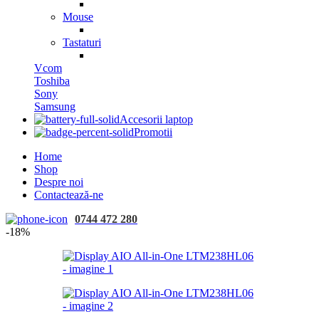
Mouse
Tastaturi
Vcom
Toshiba
Sony
Samsung
Accesorii laptop
Promotii
Home
Shop
Despre noi
Contactează-ne
0744 472 280
-18%