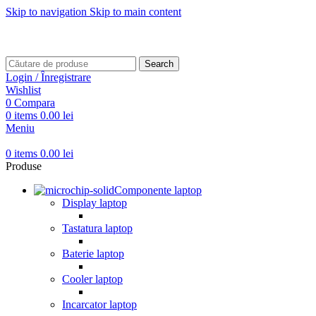
Skip to navigation
Skip to main content
Transport gratuit pentru comenzi mai mari de
499 RON
Transport gratuit pentru comenzi mai mari de
499 RON
Search
Login / Înregistrare
Wishlist
0
Compara
0
items
0.00
lei
Meniu
0
items
0.00
lei
Produse
Componente laptop
Display laptop
Tastatura laptop
Baterie laptop
Cooler laptop
Incarcator laptop