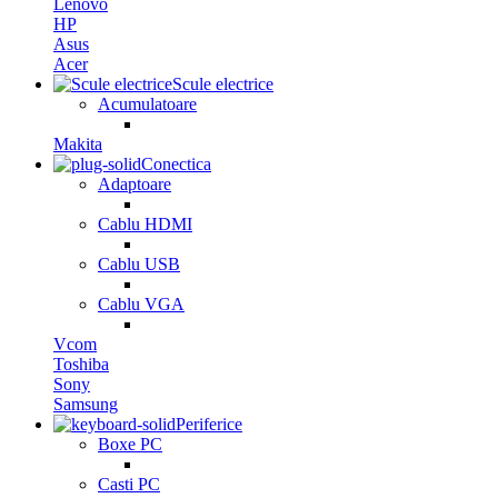
Lenovo
HP
Asus
Acer
Scule electrice
Acumulatoare
Makita
Conectica
Adaptoare
Cablu HDMI
Cablu USB
Cablu VGA
Vcom
Toshiba
Sony
Samsung
Periferice
Boxe PC
Casti PC