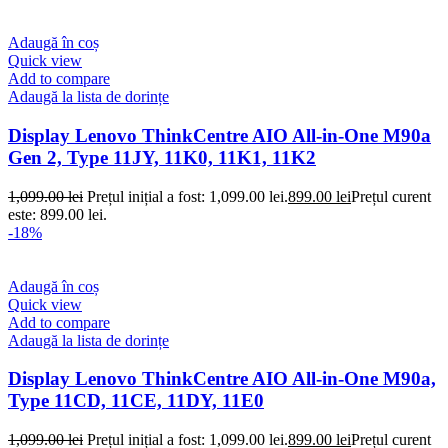
Adaugă în coș
Quick view
Add to compare
Adaugă la lista de dorințe
Display Lenovo ThinkCentre AIO All-in-One M90a
Gen 2, Type 11JY, 11K0, 11K1, 11K2
1,099.00
lei
Prețul inițial a fost: 1,099.00 lei.
899.00
lei
Prețul curent
este: 899.00 lei.
-18%
Adaugă în coș
Quick view
Add to compare
Adaugă la lista de dorințe
Display Lenovo ThinkCentre AIO All-in-One M90a,
Type 11CD, 11CE, 11DY, 11E0
1,099.00
lei
Prețul inițial a fost: 1,099.00 lei.
899.00
lei
Prețul curent