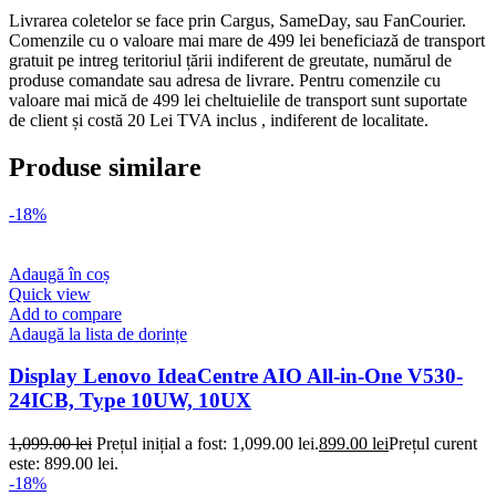
Livrarea coletelor se face prin Cargus, SameDay, sau FanCourier.
Comenzile cu o valoare mai mare de 499 lei beneficiază de transport
gratuit pe intreg teritoriul țării indiferent de greutate, numărul de
produse comandate sau adresa de livrare. Pentru comenzile cu
valoare mai mică de 499 lei cheltuielile de transport sunt suportate
de client și costă 20 Lei TVA inclus , indiferent de localitate.
Produse similare
-18%
Adaugă în coș
Quick view
Add to compare
Adaugă la lista de dorințe
Display Lenovo IdeaCentre AIO All-in-One V530-
24ICB, Type 10UW, 10UX
1,099.00
lei
Prețul inițial a fost: 1,099.00 lei.
899.00
lei
Prețul curent
este: 899.00 lei.
-18%