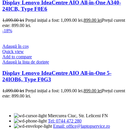
Display Lenovo IdeaCentre AIO All-in-One A340-
24ICB, Type F0E6
1,099.00
lei
Prețul inițial a fost: 1,099.00 lei.
899.00
lei
Prețul curent
este: 899.00 lei.
-18%
Adaugă în coș
Quick view
Add to compare
Adaugă la lista de dorințe
Display Lenovo IdeaCentre AIO All-in-One 5-
24IOB6, Type F0G3
1,099.00
lei
Prețul inițial a fost: 1,099.00 lei.
899.00
lei
Prețul curent
este: 899.00 lei.
Miercurea Ciuc, Str. Leliceni FN
Tel: 0744 472 280
Email: office@laptopservice.ro