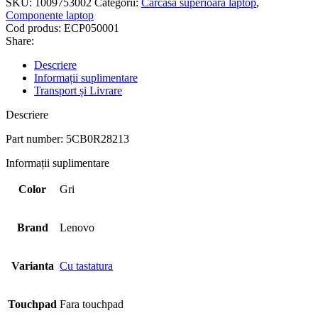
SKU:
1009753002
Categorii:
Carcasa superioara laptop
,
Componente laptop
Cod produs:
ECP050001
Share:
Descriere
Informații suplimentare
Transport și Livrare
Descriere
Part number: 5CB0R28213
Informații suplimentare
Color
Gri
Brand
Lenovo
Varianta
Cu tastatura
Touchpad
Fara touchpad