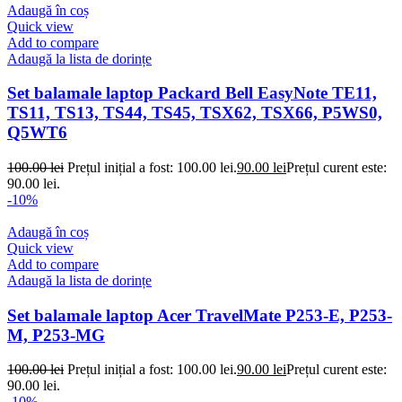
Adaugă în coș
Quick view
Add to compare
Adaugă la lista de dorințe
Set balamale laptop Packard Bell EasyNote TE11,
TS11, TS13, TS44, TS45, TSX62, TSX66, P5WS0,
Q5WT6
100.00
lei
Prețul inițial a fost: 100.00 lei.
90.00
lei
Prețul curent este:
90.00 lei.
-10%
Adaugă în coș
Quick view
Add to compare
Adaugă la lista de dorințe
Set balamale laptop Acer TravelMate P253-E, P253-
M, P253-MG
100.00
lei
Prețul inițial a fost: 100.00 lei.
90.00
lei
Prețul curent este:
90.00 lei.
-10%