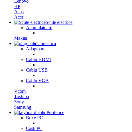
Lenovo
HP
Asus
Acer
Scule electrice
Acumulatoare
Makita
Conectica
Adaptoare
Cablu HDMI
Cablu USB
Cablu VGA
Vcom
Toshiba
Sony
Samsung
Periferice
Boxe PC
Casti PC