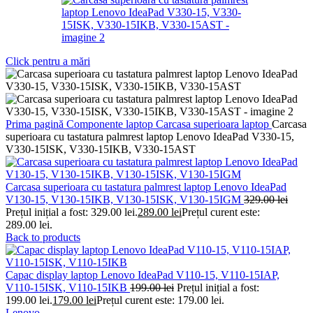
Click pentru a mări
Prima pagină
Componente laptop
Carcasa superioara laptop
Carcasa
superioara cu tastatura palmrest laptop Lenovo IdeaPad V330-15,
V330-15ISK, V330-15IKB, V330-15AST
Carcasa superioara cu tastatura palmrest laptop Lenovo IdeaPad
V130-15, V130-15IKB, V130-15ISK, V130-15IGM
329.00
lei
Prețul inițial a fost: 329.00 lei.
289.00
lei
Prețul curent este:
289.00 lei.
Back to products
Capac display laptop Lenovo IdeaPad V110-15, V110-15IAP,
V110-15ISK, V110-15IKB
199.00
lei
Prețul inițial a fost:
199.00 lei.
179.00
lei
Prețul curent este: 179.00 lei.
Lenovo