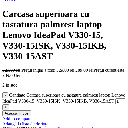
Carcasa superioara cu
tastatura palmrest laptop
Lenovo IdeaPad V330-15,
V330-15ISK, V330-15IKB,
V330-15AST
329.00
lei
Prețul inițial a fost: 329.00 lei.
289.00
lei
Prețul curent este:
289.00 lei.
2 în stoc
Cantitate Carcasa superioara cu tastatura palmrest laptop Lenovo
IdeaPad V330-15, V330-15ISK, V330-15IKB, V330-15AST
Adaugă în coș
Add to compare
Adaugă la lista de dorințe