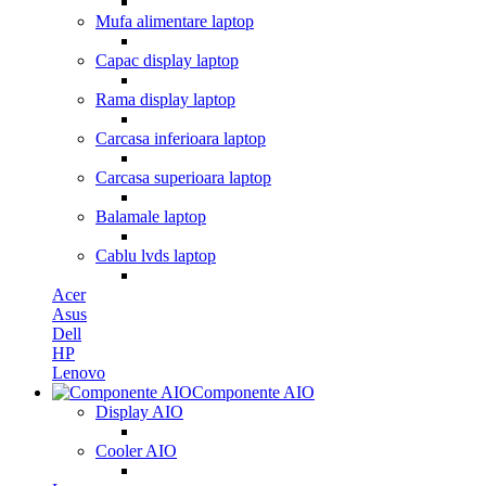
Mufa alimentare laptop
Capac display laptop
Rama display laptop
Carcasa inferioara laptop
Carcasa superioara laptop
Balamale laptop
Cablu lvds laptop
Acer
Asus
Dell
HP
Lenovo
Componente AIO
Display AIO
Cooler AIO