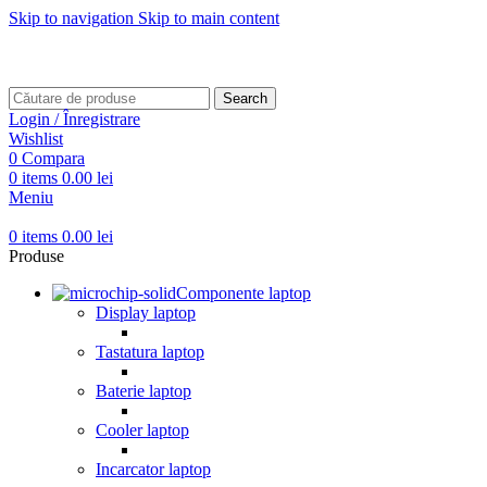
Skip to navigation
Skip to main content
Transport gratuit pentru comenzi mai mari de
499 RON
Transport gratuit pentru comenzi mai mari de
499 RON
Search
Login / Înregistrare
Wishlist
0
Compara
0
items
0.00
lei
Meniu
0
items
0.00
lei
Produse
Componente laptop
Display laptop
Tastatura laptop
Baterie laptop
Cooler laptop
Incarcator laptop