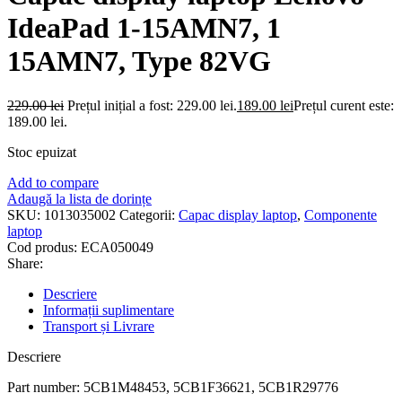
IdeaPad 1-15AMN7, 1
15AMN7, Type 82VG
229.00
lei
Prețul inițial a fost: 229.00 lei.
189.00
lei
Prețul curent este:
189.00 lei.
Stoc epuizat
Add to compare
Adaugă la lista de dorințe
SKU:
1013035002
Categorii:
Capac display laptop
,
Componente
laptop
Cod produs:
ECA050049
Share:
Descriere
Informații suplimentare
Transport și Livrare
Descriere
Part number: 5CB1M48453, 5CB1F36621, 5CB1R29776