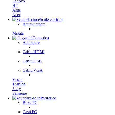
Lenovo
HP
Asus
Acer
Scule electrice
Acumulatoare
Makita
Conectica
Adaptoare
Cablu HDMI
Cablu USB
Cablu VGA
Vcom
Toshiba
Sony
Samsung
Periferice
Boxe PC
Casti PC