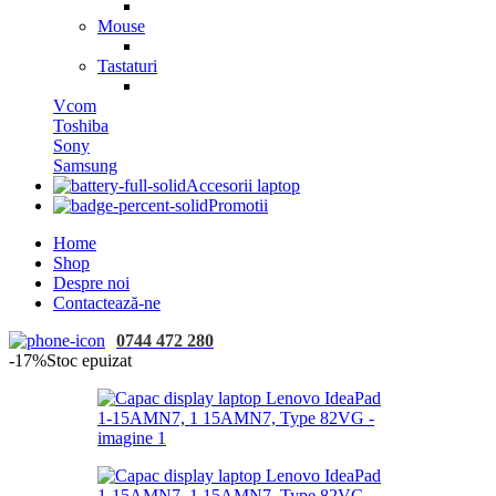
Mouse
Tastaturi
Vcom
Toshiba
Sony
Samsung
Accesorii laptop
Promotii
Home
Shop
Despre noi
Contactează-ne
0744 472 280
-17%
Stoc epuizat