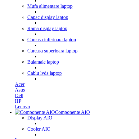
Mufa alimentare laptop
Capac display laptop
Rama display laptop
Carcasa inferioara laptop
Carcasa superioara laptop
Balamale laptop
Cablu lvds laptop
Acer
Asus
Dell
HP
Lenovo
Componente AIO
Display AIO
Cooler AIO