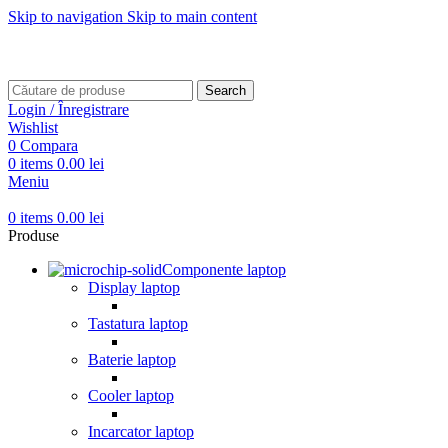
Skip to navigation
Skip to main content
Transport gratuit pentru comenzi mai mari de
499 RON
Transport gratuit pentru comenzi mai mari de
499 RON
Search
Login / Înregistrare
Wishlist
0
Compara
0
items
0.00
lei
Meniu
0
items
0.00
lei
Produse
Componente laptop
Display laptop
Tastatura laptop
Baterie laptop
Cooler laptop
Incarcator laptop