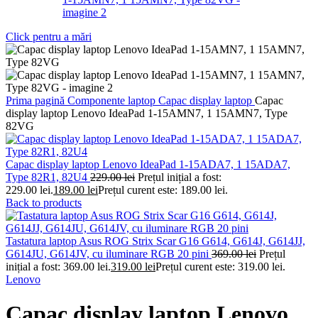
Click pentru a mări
Prima pagină
Componente laptop
Capac display laptop
Capac
display laptop Lenovo IdeaPad 1-15AMN7, 1 15AMN7, Type
82VG
Capac display laptop Lenovo IdeaPad 1-15ADA7, 1 15ADA7,
Type 82R1, 82U4
229.00
lei
Prețul inițial a fost:
229.00 lei.
189.00
lei
Prețul curent este: 189.00 lei.
Back to products
Tastatura laptop Asus ROG Strix Scar G16 G614, G614J, G614JJ,
G614JU, G614JV, cu iluminare RGB 20 pini
369.00
lei
Prețul
inițial a fost: 369.00 lei.
319.00
lei
Prețul curent este: 319.00 lei.
Lenovo
Capac display laptop Lenovo