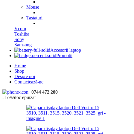
Mouse
Tastaturi
Vcom
Toshiba
Sony
Samsung
Accesorii laptop
Promotii
Home
Shop
Despre noi
Contactează-ne
0744 472 280
-17%
Stoc epuizat