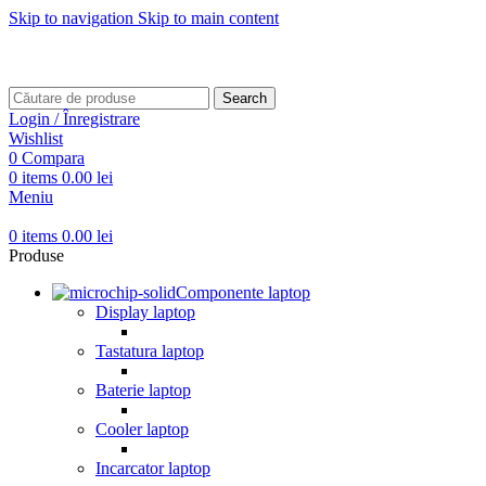
Skip to navigation
Skip to main content
Transport gratuit pentru comenzi mai mari de
499 RON
Transport gratuit pentru comenzi mai mari de
499 RON
Search
Login / Înregistrare
Wishlist
0
Compara
0
items
0.00
lei
Meniu
0
items
0.00
lei
Produse
Componente laptop
Display laptop
Tastatura laptop
Baterie laptop
Cooler laptop
Incarcator laptop