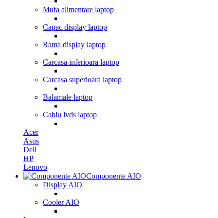
Mufa alimentare laptop
Capac display laptop
Rama display laptop
Carcasa inferioara laptop
Carcasa superioara laptop
Balamale laptop
Cablu lvds laptop
Acer
Asus
Dell
HP
Lenovo
Componente AIO
Display AIO
Cooler AIO