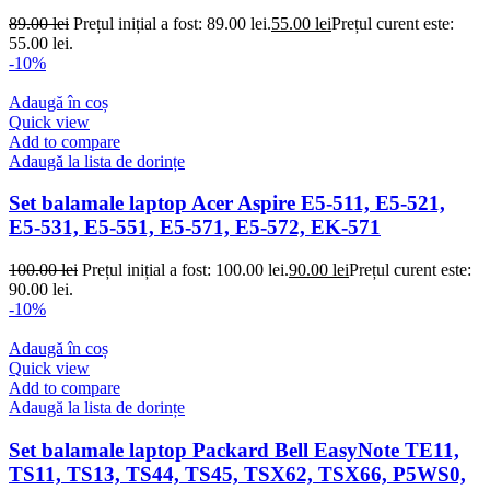
89.00
lei
Prețul inițial a fost: 89.00 lei.
55.00
lei
Prețul curent este:
55.00 lei.
-10%
Adaugă în coș
Quick view
Add to compare
Adaugă la lista de dorințe
Set balamale laptop Acer Aspire E5-511, E5-521,
E5-531, E5-551, E5-571, E5-572, EK-571
100.00
lei
Prețul inițial a fost: 100.00 lei.
90.00
lei
Prețul curent este:
90.00 lei.
-10%
Adaugă în coș
Quick view
Add to compare
Adaugă la lista de dorințe
Set balamale laptop Packard Bell EasyNote TE11,
TS11, TS13, TS44, TS45, TSX62, TSX66, P5WS0,