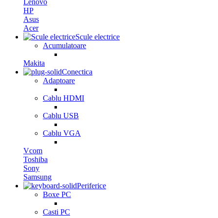
Lenovo
HP
Asus
Acer
Scule electrice
Acumulatoare
Makita
Conectica
Adaptoare
Cablu HDMI
Cablu USB
Cablu VGA
Vcom
Toshiba
Sony
Samsung
Periferice
Boxe PC
Casti PC