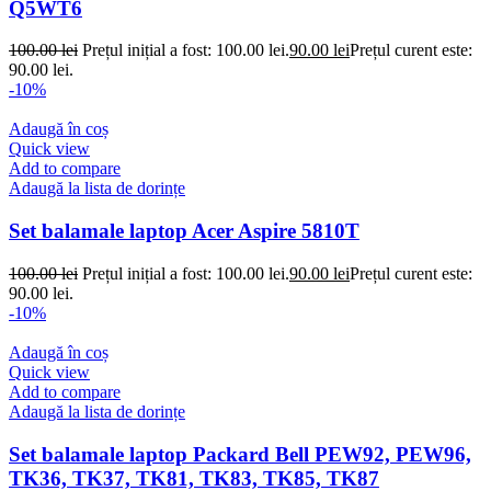
Q5WT6
100.00
lei
Prețul inițial a fost: 100.00 lei.
90.00
lei
Prețul curent este:
90.00 lei.
-10%
Adaugă în coș
Quick view
Add to compare
Adaugă la lista de dorințe
Set balamale laptop Acer Aspire 5810T
100.00
lei
Prețul inițial a fost: 100.00 lei.
90.00
lei
Prețul curent este:
90.00 lei.
-10%
Adaugă în coș
Quick view
Add to compare
Adaugă la lista de dorințe
Set balamale laptop Packard Bell PEW92, PEW96,
TK36, TK37, TK81, TK83, TK85, TK87