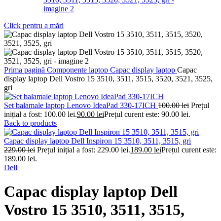
Click pentru a mări
Prima pagină
Componente laptop
Capac display laptop
Capac
display laptop Dell Vostro 15 3510, 3511, 3515, 3520, 3521, 3525,
gri
Set balamale laptop Lenovo IdeaPad 330-17ICH
100.00
lei
Prețul
inițial a fost: 100.00 lei.
90.00
lei
Prețul curent este: 90.00 lei.
Back to products
Capac display laptop Dell Inspiron 15 3510, 3511, 3515, gri
229.00
lei
Prețul inițial a fost: 229.00 lei.
189.00
lei
Prețul curent este:
189.00 lei.
Dell
Capac display laptop Dell
Vostro 15 3510, 3511, 3515,