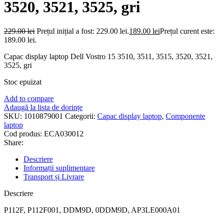
3520, 3521, 3525, gri
229.00
lei
Prețul inițial a fost: 229.00 lei.
189.00
lei
Prețul curent este:
189.00 lei.
Capac display laptop Dell Vostro 15 3510, 3511, 3515, 3520, 3521,
3525, gri
Stoc epuizat
Add to compare
Adaugă la lista de dorințe
SKU:
1010879001
Categorii:
Capac display laptop
,
Componente
laptop
Cod produs:
ECA030012
Share:
Descriere
Informații suplimentare
Transport și Livrare
Descriere
P112F, P112F001, DDM9D, 0DDM9D, AP3LE000A01