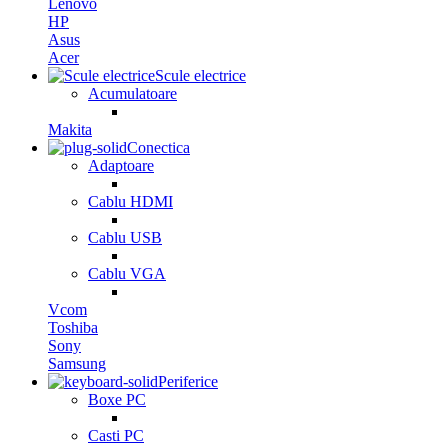
Lenovo
HP
Asus
Acer
Scule electrice
Acumulatoare
Makita
Conectica
Adaptoare
Cablu HDMI
Cablu USB
Cablu VGA
Vcom
Toshiba
Sony
Samsung
Periferice
Boxe PC
Casti PC