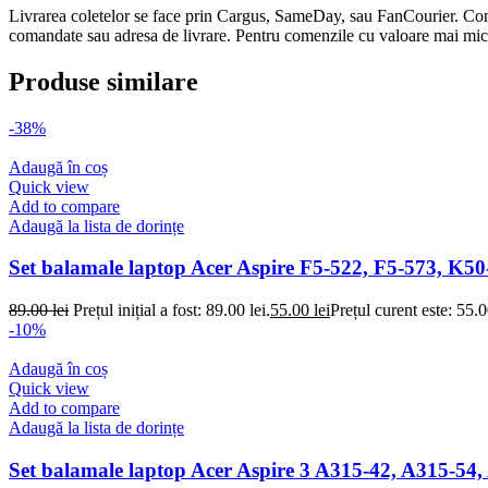
Livrarea coletelor se face prin Cargus, SameDay, sau FanCourier. Comen
comandate sau adresa de livrare. Pentru comenzile cu valoare mai mică d
Produse similare
-38%
Adaugă în coș
Quick view
Add to compare
Adaugă la lista de dorințe
Set balamale laptop Acer Aspire F5-522, F5-573, K50
89.00
lei
Prețul inițial a fost: 89.00 lei.
55.00
lei
Prețul curent este: 55.0
-10%
Adaugă în coș
Quick view
Add to compare
Adaugă la lista de dorințe
Set balamale laptop Acer Aspire 3 A315-42, A315-54,