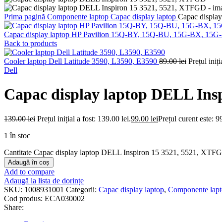
Prima pagină
Componente laptop
Capac display laptop
Capac displa
Capac display laptop HP Pavilion 15Q-BY, 15Q-BU, 15G-BX, 15
Back to products
Cooler laptop Dell Latitude 3590, L3590, E3590
89.00
lei
Prețul iniți
Dell
Capac display laptop DELL Ins
139.00
lei
Prețul inițial a fost: 139.00 lei.
99.00
lei
Prețul curent este: 99
1 în stoc
Cantitate Capac display laptop DELL Inspiron 15 3521, 5521, XTF
Adaugă în coș
Add to compare
Adaugă la lista de dorințe
SKU:
1008931001
Categorii:
Capac display laptop
,
Componente lap
Cod produs:
ECA030002
Share: