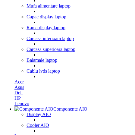
Mufa alimentare laptop
Capac display laptop
Rama display laptop
Carcasa inferioara laptop
Carcasa superioara laptop
Balamale laptop
Cablu lvds laptop
Acer
Asus
Dell
HP
Lenovo
Componente AIO
Display AIO
Cooler AIO