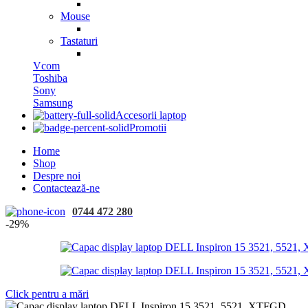
Mouse
Tastaturi
Vcom
Toshiba
Sony
Samsung
Accesorii laptop
Promotii
Home
Shop
Despre noi
Contactează-ne
0744 472 280
-29%
Click pentru a mări