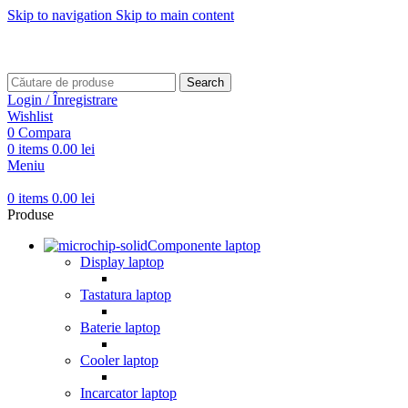
Skip to navigation
Skip to main content
Transport gratuit pentru comenzi mai mari de
499 RON
Transport gratuit pentru comenzi mai mari de
499 RON
Search
Login / Înregistrare
Wishlist
0
Compara
0
items
0.00
lei
Meniu
0
items
0.00
lei
Produse
Componente laptop
Display laptop
Tastatura laptop
Baterie laptop
Cooler laptop
Incarcator laptop