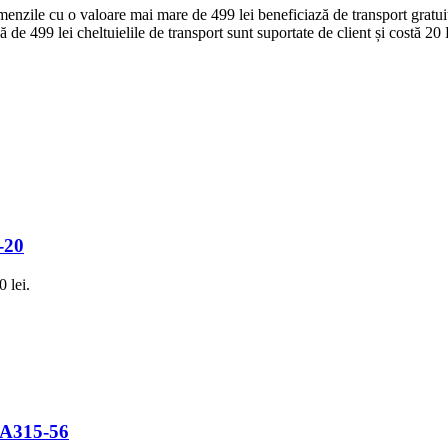
zile cu o valoare mai mare de 499 lei beneficiază de transport gratuit p
e 499 lei cheltuielile de transport sunt suportate de client și costă 20 L
-20
0 lei.
 A315-56