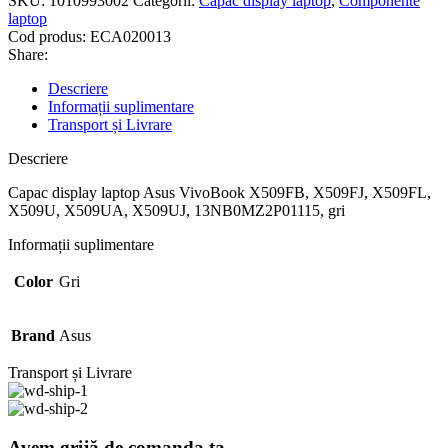
SKU:
1010993002
Categorii:
Capac display laptop
,
Componente
laptop
Cod produs:
ECA020013
Share:
Descriere
Informații suplimentare
Transport și Livrare
Descriere
Capac display laptop Asus VivoBook X509FB, X509FJ, X509FL,
X509U, X509UA, X509UJ, 13NB0MZ2P01115, gri
Informații suplimentare
Color
Gri
Brand
Asus
Transport și Livrare
Avem grijă de comanda ta.