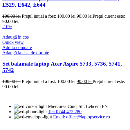
E529, E642, E644
100.00
lei
Prețul inițial a fost: 100.00 lei.
90.00
lei
Prețul curent este:
90.00 lei.
-10%
Adaugă în coș
Quick view
Add to compare
Adaugă la lista de dorințe
Set balamale laptop Acer Aspire 5733, 5736, 5741,
5742
100.00
lei
Prețul inițial a fost: 100.00 lei.
90.00
lei
Prețul curent este:
90.00 lei.
Miercurea Ciuc, Str. Leliceni FN
Tel: 0744 472 280
Email: office@laptopservice.ro