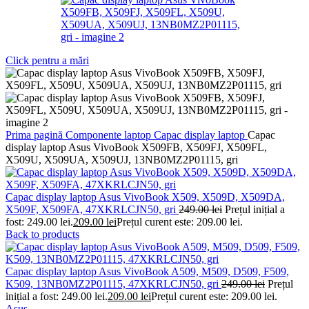
Click pentru a mări
Prima pagină
Componente laptop
Capac display laptop
Capac
display laptop Asus VivoBook X509FB, X509FJ, X509FL,
X509U, X509UA, X509UJ, 13NB0MZ2P01115, gri
Capac display laptop Asus VivoBook X509, X509D, X509DA,
X509F, X509FA, 47XKRLCJN50, gri
249.00
lei
Prețul inițial a
fost: 249.00 lei.
209.00
lei
Prețul curent este: 209.00 lei.
Back to products
Capac display laptop Asus VivoBook A509, M509, D509, F509,
K509, 13NB0MZ2P01115, 47XKRLCJN50, gri
249.00
lei
Prețul
inițial a fost: 249.00 lei.
209.00
lei
Prețul curent este: 209.00 lei.
Asus