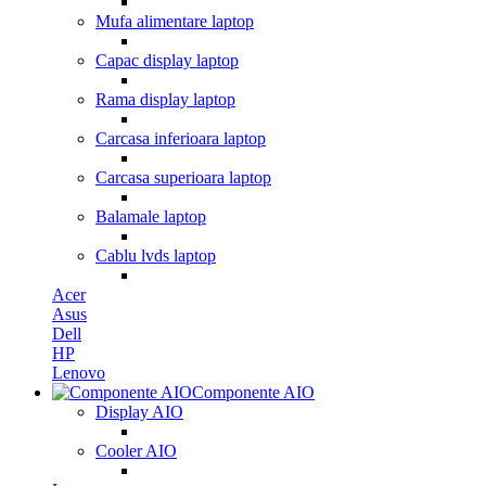
Mufa alimentare laptop
Capac display laptop
Rama display laptop
Carcasa inferioara laptop
Carcasa superioara laptop
Balamale laptop
Cablu lvds laptop
Acer
Asus
Dell
HP
Lenovo
Componente AIO
Display AIO
Cooler AIO