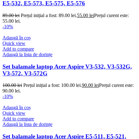
E5-532, E5-573, E5-575, E5-576
89.00
lei
Prețul inițial a fost: 89.00 lei.
55.00
lei
Prețul curent este:
55.00 lei.
-10%
Adaugă în coș
Quick view
Add to compare
Adaugă la lista de dorințe
Set balamale laptop Acer Aspire V3-532, V3-532G,
V3-572, V3-572G
100.00
lei
Prețul inițial a fost: 100.00 lei.
90.00
lei
Prețul curent este:
90.00 lei.
-10%
Adaugă în coș
Quick view
Add to compare
Adaugă la lista de dorințe
Set balamale laptop Acer Aspire E5-511, E5-521,