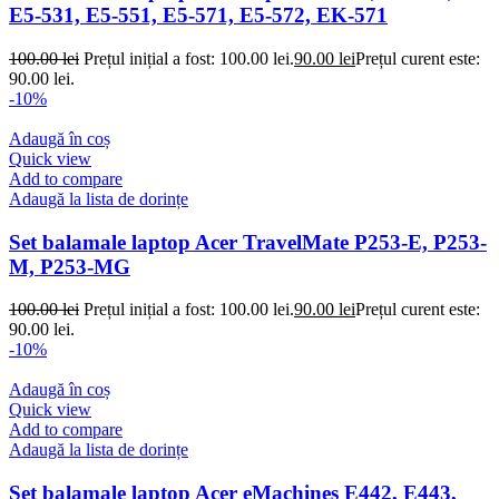
E5-531, E5-551, E5-571, E5-572, EK-571
100.00
lei
Prețul inițial a fost: 100.00 lei.
90.00
lei
Prețul curent este:
90.00 lei.
-10%
Adaugă în coș
Quick view
Add to compare
Adaugă la lista de dorințe
Set balamale laptop Acer TravelMate P253-E, P253-
M, P253-MG
100.00
lei
Prețul inițial a fost: 100.00 lei.
90.00
lei
Prețul curent este:
90.00 lei.
-10%
Adaugă în coș
Quick view
Add to compare
Adaugă la lista de dorințe
Set balamale laptop Acer eMachines E442, E443,