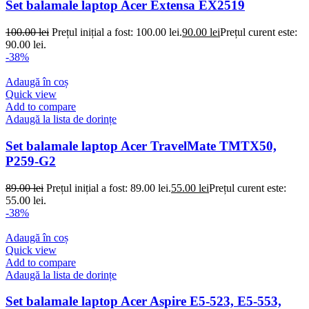
Set balamale laptop Acer Extensa EX2519
100.00
lei
Prețul inițial a fost: 100.00 lei.
90.00
lei
Prețul curent este:
90.00 lei.
-38%
Adaugă în coș
Quick view
Add to compare
Adaugă la lista de dorințe
Set balamale laptop Acer TravelMate TMTX50,
P259-G2
89.00
lei
Prețul inițial a fost: 89.00 lei.
55.00
lei
Prețul curent este:
55.00 lei.
-38%
Adaugă în coș
Quick view
Add to compare
Adaugă la lista de dorințe
Set balamale laptop Acer Aspire E5-523, E5-553,