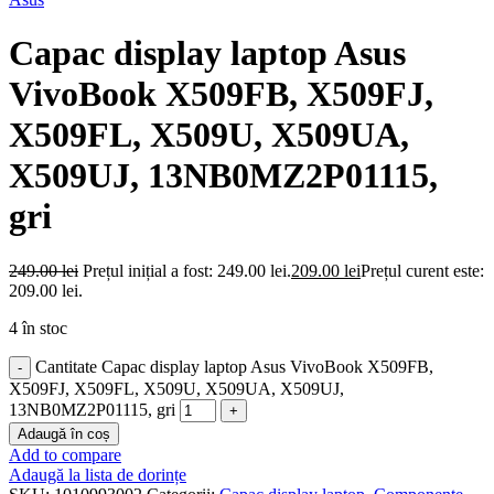
Capac display laptop Asus
VivoBook X509FB, X509FJ,
X509FL, X509U, X509UA,
X509UJ, 13NB0MZ2P01115,
gri
249.00
lei
Prețul inițial a fost: 249.00 lei.
209.00
lei
Prețul curent este:
209.00 lei.
4 în stoc
Cantitate Capac display laptop Asus VivoBook X509FB,
X509FJ, X509FL, X509U, X509UA, X509UJ,
13NB0MZ2P01115, gri
Adaugă în coș
Add to compare
Adaugă la lista de dorințe