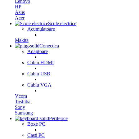
Lenovo
HP
Asus
Acer
Scule electrice
Acumulatoare
Makita
Conectica
Adaptoare
Cablu HDMI
Cablu USB
Cablu VGA
Vcom
Toshiba
Sony
Samsung
Periferice
Boxe PC
Casti PC