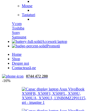
Mouse
Tastaturi
Vcom
Toshiba
Sony
Samsung
Accesorii laptop
Promotii
Home
Shop
Despre noi
Contactează-ne
0744 472 280
-16%