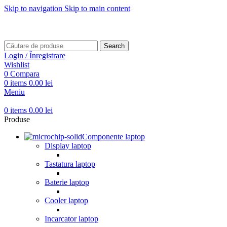
Skip to navigation
Skip to main content
Transport gratuit pentru comenzi mai mari de
499 RON
Transport gratuit pentru comenzi mai mari de
499 RON
Search
Login / Înregistrare
Wishlist
0
Compara
0
items
0.00
lei
Meniu
0
items
0.00
lei
Produse
Componente laptop
Display laptop
Tastatura laptop
Baterie laptop
Cooler laptop
Incarcator laptop