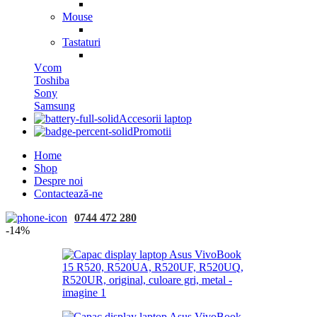
Mouse
Tastaturi
Vcom
Toshiba
Sony
Samsung
Accesorii laptop
Promotii
Home
Shop
Despre noi
Contactează-ne
0744 472 280
-14%