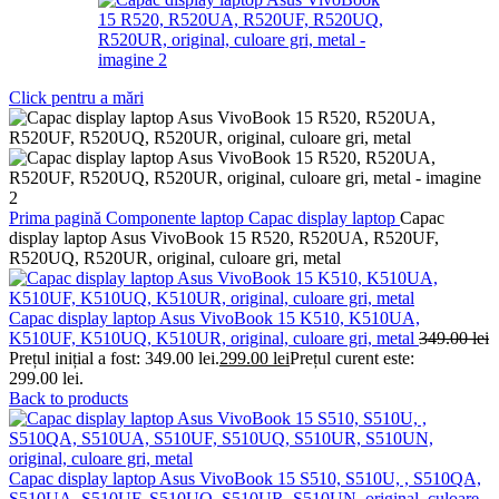
Click pentru a mări
Prima pagină
Componente laptop
Capac display laptop
Capac
display laptop Asus VivoBook 15 R520, R520UA, R520UF,
R520UQ, R520UR, original, culoare gri, metal
Capac display laptop Asus VivoBook 15 K510, K510UA,
K510UF, K510UQ, K510UR, original, culoare gri, metal
349.00
lei
Prețul inițial a fost: 349.00 lei.
299.00
lei
Prețul curent este:
299.00 lei.
Back to products
Capac display laptop Asus VivoBook 15 S510, S510U, , S510QA,
S510UA, S510UF, S510UQ, S510UR, S510UN, original, culoare