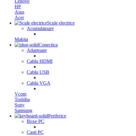
Lenovo
HP
Asus
Acer
Scule electrice
Acumulatoare
Makita
Conectica
Adaptoare
Cablu HDMI
Cablu USB
Cablu VGA
Vcom
Toshiba
Sony
Samsung
Periferice
Boxe PC
Casti PC