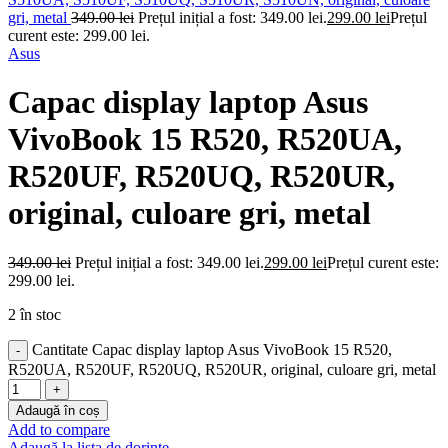
gri, metal
349.00
lei
Prețul inițial a fost: 349.00 lei.
299.00
lei
Prețul
curent este: 299.00 lei.
Asus
Capac display laptop Asus
VivoBook 15 R520, R520UA,
R520UF, R520UQ, R520UR,
original, culoare gri, metal
349.00
lei
Prețul inițial a fost: 349.00 lei.
299.00
lei
Prețul curent este:
299.00 lei.
2 în stoc
Cantitate Capac display laptop Asus VivoBook 15 R520,
R520UA, R520UF, R520UQ, R520UR, original, culoare gri, metal
Adaugă în coș
Add to compare
Adaugă la lista de dorințe