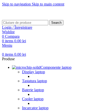
Skip to navigation
Skip to main content
Transport gratuit pentru comenzi mai mari de
499 RON
Transport gratuit pentru comenzi mai mari de
499 RON
Search
Login / Înregistrare
Wishlist
0
Compara
0
items
0.00
lei
Meniu
0
items
0.00
lei
Produse
Componente laptop
Display laptop
Tastatura laptop
Baterie laptop
Cooler laptop
Incarcator laptop