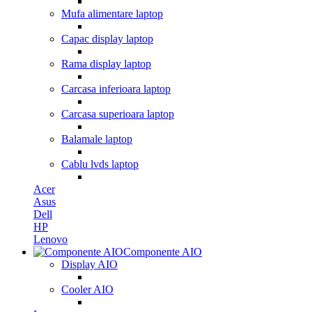
Mufa alimentare laptop
Capac display laptop
Rama display laptop
Carcasa inferioara laptop
Carcasa superioara laptop
Balamale laptop
Cablu lvds laptop
Acer
Asus
Dell
HP
Lenovo
Componente AIO
Display AIO
Cooler AIO