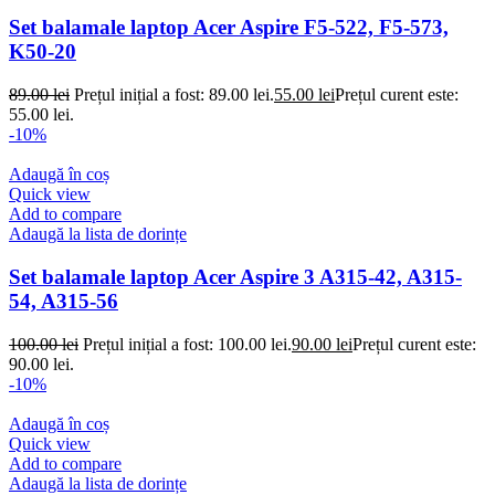
Set balamale laptop Acer Aspire F5-522, F5-573,
K50-20
89.00
lei
Prețul inițial a fost: 89.00 lei.
55.00
lei
Prețul curent este:
55.00 lei.
-10%
Adaugă în coș
Quick view
Add to compare
Adaugă la lista de dorințe
Set balamale laptop Acer Aspire 3 A315-42, A315-
54, A315-56
100.00
lei
Prețul inițial a fost: 100.00 lei.
90.00
lei
Prețul curent este:
90.00 lei.
-10%
Adaugă în coș
Quick view
Add to compare
Adaugă la lista de dorințe