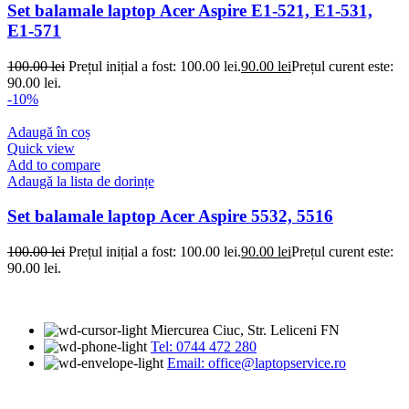
Set balamale laptop Acer Aspire E1-521, E1-531,
E1-571
100.00
lei
Prețul inițial a fost: 100.00 lei.
90.00
lei
Prețul curent este:
90.00 lei.
-10%
Adaugă în coș
Quick view
Add to compare
Adaugă la lista de dorințe
Set balamale laptop Acer Aspire 5532, 5516
100.00
lei
Prețul inițial a fost: 100.00 lei.
90.00
lei
Prețul curent este:
90.00 lei.
Miercurea Ciuc, Str. Leliceni FN
Tel: 0744 472 280
Email: office@laptopservice.ro