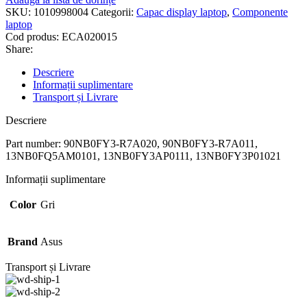
SKU:
1010998004
Categorii:
Capac display laptop
,
Componente
laptop
Cod produs:
ECA020015
Share:
Descriere
Informații suplimentare
Transport și Livrare
Descriere
Part number: 90NB0FY3-R7A020, 90NB0FY3-R7A011,
13NB0FQ5AM0101, 13NB0FY3AP0111, 13NB0FY3P01021
Informații suplimentare
Color
Gri
Brand
Asus
Transport și Livrare