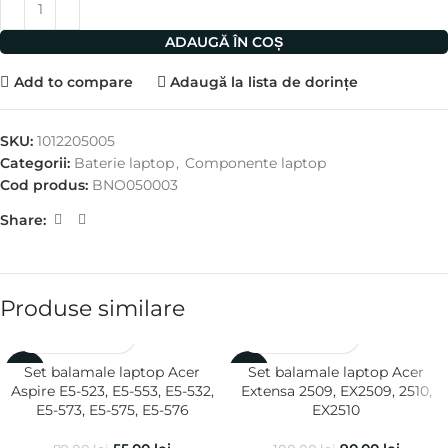
ADAUGĂ ÎN COȘ
Add to compare
Adaugă la lista de dorințe
SKU:
1012205005
Categorii:
Baterie laptop
,
Componente laptop
Cod produs:
BNO050003
Share:
Produse similare
Set balamale laptop Acer
Set balamale laptop Acer
-38%
-10%
Aspire E5-523, E5-553, E5-532,
Extensa 2509, EX2509, 2510,
E5-573, E5-575, E5-576
EX2510