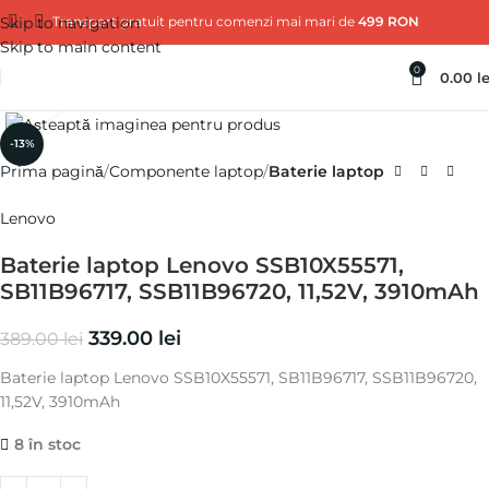
Skip to navigation
Transport gratuit pentru comenzi mai mari de
499 RON
Skip to main content
0
0.00
le
Click pentru a mări
-13%
Prima pagină
Componente laptop
Baterie laptop
Lenovo
Baterie laptop Lenovo SSB10X55571,
SB11B96717, SSB11B96720, 11,52V, 3910mAh
339.00
lei
389.00
lei
Baterie laptop Lenovo SSB10X55571, SB11B96717, SSB11B96720,
11,52V, 3910mAh
8 în stoc