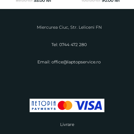
55.00
lei
90.00
lei
89.00
lei
100.00
lei
Miercurea Ciuc, Str. Leliceni FN
Tel: 0744 472 280
Email: office@laptopservice.ro
Livrare