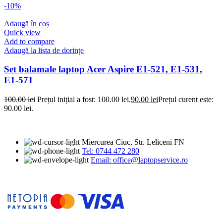
-10%
Adaugă în coș
Quick view
Add to compare
Adaugă la lista de dorințe
Set balamale laptop Acer Aspire E1-521, E1-531,
E1-571
100.00
lei
Prețul inițial a fost: 100.00 lei.
90.00
lei
Prețul curent este:
90.00 lei.
Miercurea Ciuc, Str. Leliceni FN
Tel: 0744 472 280
Email: office@laptopservice.ro