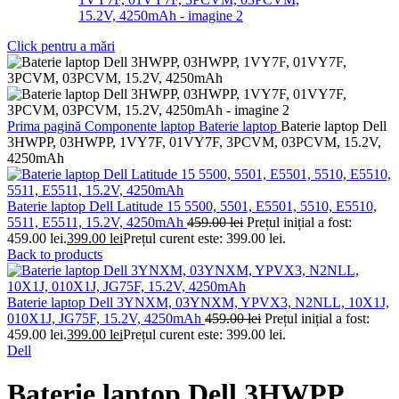
Click pentru a mări
Prima pagină
Componente laptop
Baterie laptop
Baterie laptop Dell
3HWPP, 03HWPP, 1VY7F, 01VY7F, 3PCVM, 03PCVM, 15.2V,
4250mAh
Baterie laptop Dell Latitude 15 5500, 5501, E5501, 5510, E5510,
5511, E5511, 15.2V, 4250mAh
459.00
lei
Prețul inițial a fost:
459.00 lei.
399.00
lei
Prețul curent este: 399.00 lei.
Back to products
Baterie laptop Dell 3YNXM, 03YNXM, YPVX3, N2NLL, 10X1J,
010X1J, JG75F, 15.2V, 4250mAh
459.00
lei
Prețul inițial a fost:
459.00 lei.
399.00
lei
Prețul curent este: 399.00 lei.
Dell
Baterie laptop Dell 3HWPP,