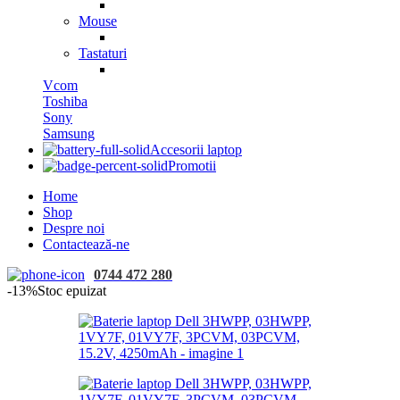
Mouse
Tastaturi
Vcom
Toshiba
Sony
Samsung
Accesorii laptop
Promotii
Home
Shop
Despre noi
Contactează-ne
0744 472 280
-13%
Stoc epuizat