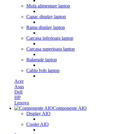
Mufa alimentare laptop
Capac display laptop
Rama display laptop
Carcasa inferioara laptop
Carcasa superioara laptop
Balamale laptop
Cablu lvds laptop
Acer
Asus
Dell
HP
Lenovo
Componente AIO
Display AIO
Cooler AIO