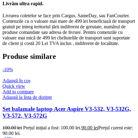
Livrăm ultra rapid.
Livrarea coletelor se face prin Cargus, SameDay, sau FanCourier.
Comenzile cu o valoare mai mare de 499 lei beneficiază de transport
gratuit pe intreg teritoriul țării indiferent de greutate, numărul de
produse comandate sau adresa de livrare. Pentru comenzile cu
valoare mai mică de 499 lei cheltuielile de transport sunt suportate
de client și costă 20 Lei TVA inclus , indiferent de localitate.
Produse similare
-10%
Adaugă în coș
Quick view
Add to compare
Adaugă la lista de dorințe
Set balamale laptop Acer Aspire V3-532, V3-532G,
V3-572, V3-572G
100.00
lei
Prețul inițial a fost: 100.00 lei.
90.00
lei
Prețul curent este:
90.00 lei.