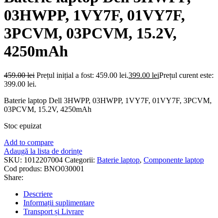
03HWPP, 1VY7F, 01VY7F,
3PCVM, 03PCVM, 15.2V,
4250mAh
459.00
lei
Prețul inițial a fost: 459.00 lei.
399.00
lei
Prețul curent este:
399.00 lei.
Baterie laptop Dell 3HWPP, 03HWPP, 1VY7F, 01VY7F, 3PCVM,
03PCVM, 15.2V, 4250mAh
Stoc epuizat
Add to compare
Adaugă la lista de dorințe
SKU:
1012207004
Categorii:
Baterie laptop
,
Componente laptop
Cod produs:
BNO030001
Share:
Descriere
Informații suplimentare
Transport și Livrare