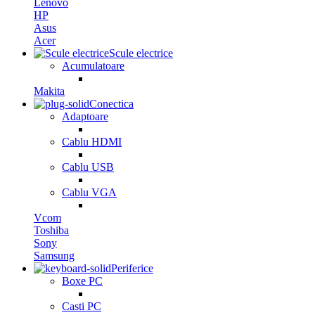
Lenovo
HP
Asus
Acer
Scule electrice
Acumulatoare
Makita
Conectica
Adaptoare
Cablu HDMI
Cablu USB
Cablu VGA
Vcom
Toshiba
Sony
Samsung
Periferice
Boxe PC
Casti PC