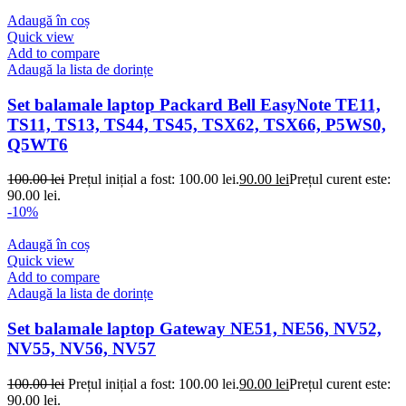
Adaugă în coș
Quick view
Add to compare
Adaugă la lista de dorințe
Set balamale laptop Packard Bell EasyNote TE11,
TS11, TS13, TS44, TS45, TSX62, TSX66, P5WS0,
Q5WT6
100.00
lei
Prețul inițial a fost: 100.00 lei.
90.00
lei
Prețul curent este:
90.00 lei.
-10%
Adaugă în coș
Quick view
Add to compare
Adaugă la lista de dorințe
Set balamale laptop Gateway NE51, NE56, NV52,
NV55, NV56, NV57
100.00
lei
Prețul inițial a fost: 100.00 lei.
90.00
lei
Prețul curent este:
90.00 lei.