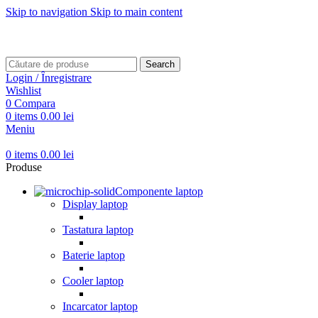
Skip to navigation
Skip to main content
Transport gratuit pentru comenzi mai mari de
499 RON
Transport gratuit pentru comenzi mai mari de
499 RON
Search
Login / Înregistrare
Wishlist
0
Compara
0
items
0.00
lei
Meniu
0
items
0.00
lei
Produse
Componente laptop
Display laptop
Tastatura laptop
Baterie laptop
Cooler laptop
Incarcator laptop