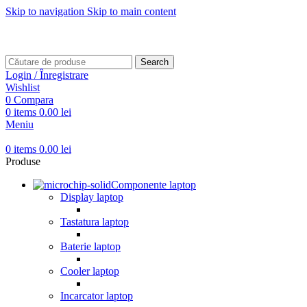
Skip to navigation
Skip to main content
Transport gratuit pentru comenzi mai mari de
499 RON
Transport gratuit pentru comenzi mai mari de
499 RON
Search
Login / Înregistrare
Wishlist
0
Compara
0
items
0.00
lei
Meniu
0
items
0.00
lei
Produse
Componente laptop
Display laptop
Tastatura laptop
Baterie laptop
Cooler laptop
Incarcator laptop