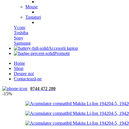
Mouse
Tastaturi
Vcom
Toshiba
Sony
Samsung
Accesorii laptop
Promotii
Home
Shop
Despre noi
Contactează-ne
0744 472 280
-15%