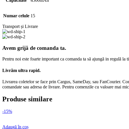
Capacitate
4500mAh
Numar celule
15
Transport și Livrare
Avem grijă de comanda ta.
Pentru noi este foarte important ca comanda ta să ajungă in regulă la t
Livrăm ultra rapid.
Livrarea coletelor se face prin Cargus, SameDay, sau FanCourier. Comen
comandate sau adresa de livrare. Pentru comenzile cu valoare mai mică d
Produse similare
-15%
Adaugă în coș