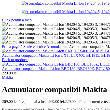
Click pentru a mări
Prima pagină
Scule electrice
Acumulatoare
Acumulator compatibil Ma
Acumulator compatibil Makita Li-Ion LXT, LTX400, BL1815, BL1
Back to products
Acumulator compatibil Makita Li-Ion BBO180, BBO180Z, BCL
229.00 lei.
Makita
Acumulator compatibil Makita L
269.00
lei
Prețul inițial a fost: 269.00 lei.
229.00
lei
Prețul curent este: 
Baterie compatibil Makita Li-Ion 194204-5, 194205-3, 194476-2, 19