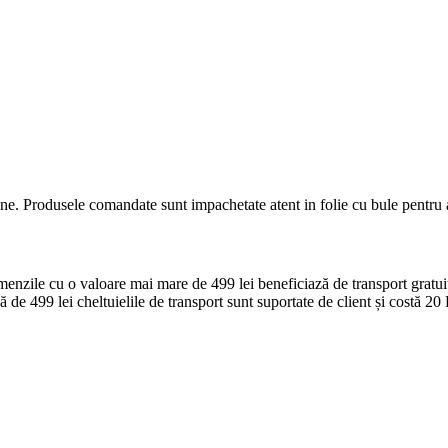
ine. Produsele comandate sunt impachetate atent in folie cu bule pentru a 
zile cu o valoare mai mare de 499 lei beneficiază de transport gratuit p
e 499 lei cheltuielile de transport sunt suportate de client și costă 20 L