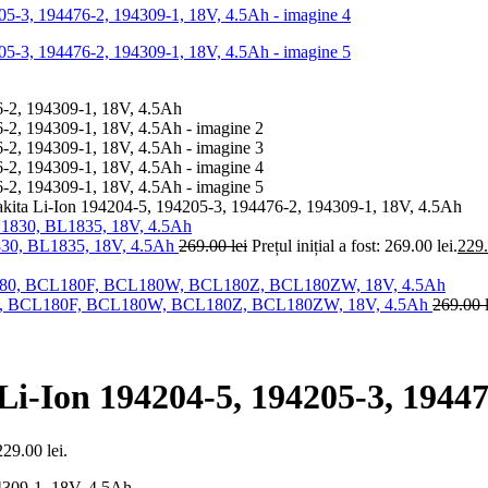
kita Li-Ion 194204-5, 194205-3, 194476-2, 194309-1, 18V, 4.5Ah
830, BL1835, 18V, 4.5Ah
269.00
lei
Prețul inițial a fost: 269.00 lei.
229
180, BCL180F, BCL180W, BCL180Z, BCL180ZW, 18V, 4.5Ah
269.00
i-Ion 194204-5, 194205-3, 19447
229.00 lei.
4309-1, 18V, 4.5Ah