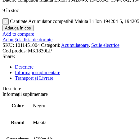
9 în stoc
Cantitate Acumulator compatibil Makita Li-Ion 194204-5, 19420
Adaugă în coș
Add to compare
Adaugă la lista de dorințe
SKU:
1011451004
Categorii:
Acumulatoare
,
Scule electrice
Cod produs:
MK1830LP
Share:
Descriere
Informații suplimentare
Transport și Livrare
Descriere
Informații suplimentare
Color
Negru
Brand
Makita