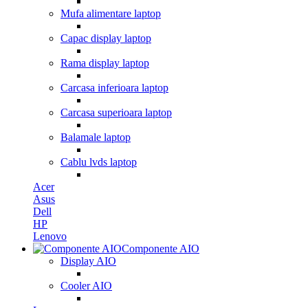
Mufa alimentare laptop
Capac display laptop
Rama display laptop
Carcasa inferioara laptop
Carcasa superioara laptop
Balamale laptop
Cablu lvds laptop
Acer
Asus
Dell
HP
Lenovo
Componente AIO
Display AIO
Cooler AIO