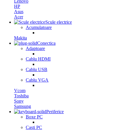
Lenovo
HP
Asus
Acer
Scule electrice
Acumulatoare
Makita
Conectica
Adaptoare
Cablu HDMI
Cablu USB
Cablu VGA
Vcom
Toshiba
Sony
Samsung
Periferice
Boxe PC
Casti PC